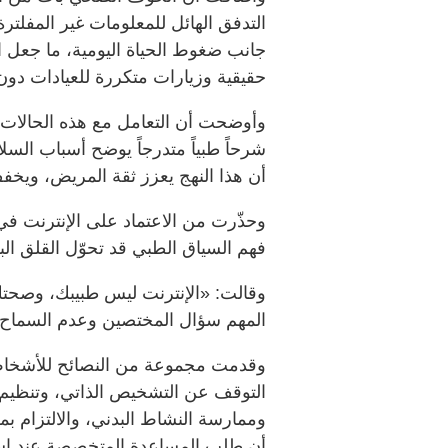
التدفق الهائل للمعلومات غير المفلتر
جانب ضغوط الحياة اليومية، ما جعل
حقيقية وزيارات متكررة للعيادات د
وأوضحت أن التعامل مع هذه الحالات ل
شرحاً طبياً متدرجاً يوضح أسباب السل
أن هذا النهج يعزز ثقة المريض، ويخف
وحذّرت من الاعتماد على الإنترنت 
فهم السياق الطبي قد تحوّل القلق الب
وقالت: «الإنترنت ليس طبيبك، وصحتك 
المهم سؤال المختصين وعدم السماح ل
وقدمت مجموعة من النصائح للأشخاص
التوقف عن التشخيص الذاتي، وتنظيم ا
وممارسة النشاط البدني، والالتزام 
أن طلب المساعدة المتخصصة عند استمرا