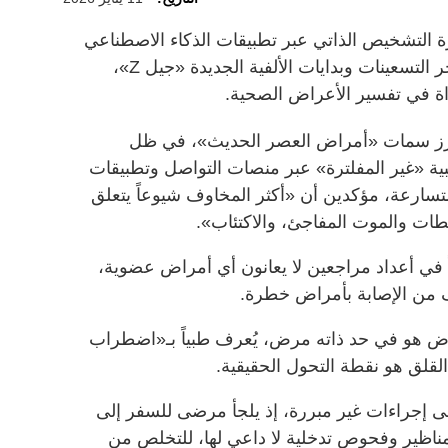
رة التشخيص الذاتي عبر تطبيقات الذكاء الاصطناعي
تنتشر بين فئة الشباب من مواليد أواخر التسعينات وبدايات الألفية الجديدة «جيل Z»،
داة في تفسير الأعراض الصحية.
أبرز سمات «أمراض العصر الحديث»، في ظل
بية «غير المفلترة» عبر منصات التواصل وتطبيقات
تسارعة، مؤكدين أن «أكثر المخاوف شيوعاً يتعلق
طات والموت المفاجئ، والاكتئاب».
تاً في أعداد مراجعين لا يعانون أي أمراض عضوية،
ف من الإصابة بأمراض خطرة.
ض هو في حد ذاته مرض، يُعرف طبياً بـ«اضطراب
لقلق هو نقطة التحول الحقيقية.
ى إجراءات غير مبررة، إذ يلجأ مرضى للسفر إلى
مناظير وفحوص تدخلية لا داعي لها، للتخلص من