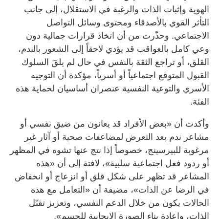
الهوية وإثبات الذات والرغبة في الاستقلال، إلى جانب
التأثر القوي بالأصدقاء ومحتوى وسائل التواصل
الاجتماعي. وحذّرت من أن اتخاذ قرارات جمالية دون
وعي كامل بالعواقب قد يؤدي لاحقاً إلى الشعور بالندم،
القلق، أو تراجع الثقة بالنفس في حال لم يلقَ السلوك
القبول المتوقع اجتماعياً أو أسرياً، مؤكدة أن التوجيه
الأسري والتوعية النفسية عنصران أساسيان لحماية هذه
الفئة.
وأكدت أن «بعض الأفراد قد يعانون من ضيق نفسي أو
مشاعر ندم بعد التعرض لمضاعفات صحية أو آثار غير
مرغوبة للبيرسينج، خصوصاً إذا نتج عنها تشوه في المظهر
أو ردود فعل اجتماعية سلبية»، لافتة إلى أن «هذه
المشاعر قد تظهر على شكل قلق أو انزعاج أو انخفاض
في الرضا عن الذات»، مضيفة أن «التعامل مع هذه
الحالات يكون من خلال الدعم النفسي، وتعزيز تقبّل
الذات، وإعادة بناء الصورة الإيجابية للجسم».