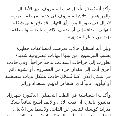
وأكد أنه يُفضّل تأجيل ثقب الغضروف لدى الأطفال
والمراهقين، «لأن الغضروف في هذه المرحلة العمرية
لايزال في طور النمو، وأي التهاب قد يؤثر على شكله
النهائي، إضافة إلى أن ضعف الالتزام بالعناية والنظافة
يزيد من خطر العدوى».
وبيّن أنه استقبل حالات تعرضت لمضاعفات خطيرة
بسبب البيرسينج، من بينها التهابات غضروفية شديدة
تطورت إلى خراجات استدعت تدخلاً جراحياً، وفي حالات
أخرى أدت إلى فقدان جزء من الغضروف أو تشوه دائم
في شكل الأذن، كما تُسجَّل حالات تشكل ندبات متضخمة
أو كيلُويد، غالباً لدى أشخاص لديهم استعداد وراثي.
وأكدت اختصاصية في الطب التجميلي، الدكتورة شهرزاد
مجتبوي نائيني، أن ثقب الأذن والأنف أصبح شائعاً بشكل
متزايد كوسيلة للتعبير عن الذات، ولاسيما بين الأجيال
الشابة، مشيرة إلى أن «المشكلة لا تكمن في الثقب بحد