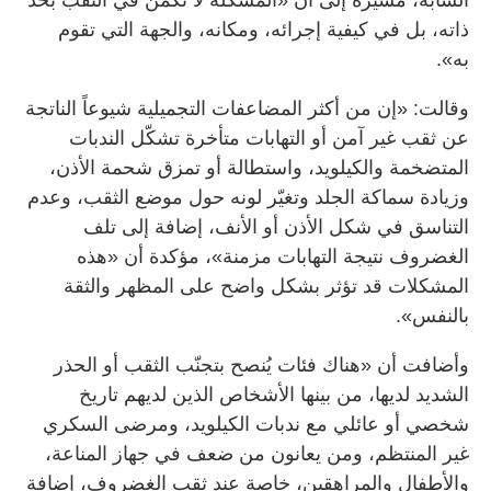
ذاته، بل في كيفية إجرائه، ومكانه، والجهة التي تقوم
به».
وقالت: «إن من أكثر المضاعفات التجميلية شيوعاً الناتجة
عن ثقب غير آمن أو التهابات متأخرة تشكّل الندبات
المتضخمة والكيلويد، واستطالة أو تمزق شحمة الأذن،
وزيادة سماكة الجلد وتغيّر لونه حول موضع الثقب، وعدم
التناسق في شكل الأذن أو الأنف، إضافة إلى تلف
الغضروف نتيجة التهابات مزمنة»، مؤكدة أن «هذه
المشكلات قد تؤثر بشكل واضح على المظهر والثقة
بالنفس».
وأضافت أن «هناك فئات يُنصح بتجنّب الثقب أو الحذر
الشديد لديها، من بينها الأشخاص الذين لديهم تاريخ
شخصي أو عائلي مع ندبات الكيلويد، ومرضى السكري
غير المنتظم، ومن يعانون من ضعف في جهاز المناعة،
والأطفال والمراهقين، خاصة عند ثقب الغضروف، إضافة