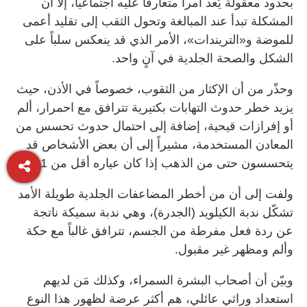
بحدود معقولة يُعد أمراً متعارفاً عليه اجتماعياً، إلا أن
المشكلة تبدأ عند المبالغة وتحول الثقب إلى تقليد أعمى
للموضة و«التريندات»، الأمر الذي قد ينعكس سلباً على
الشكل والصحة الجلدية في آنٍ واحد.
وحذّر من أن الإكثار من الثقوب، خصوصاً في الأذن، حيث
يزيد خطر حدوث التهابات بكتيرية تترافق مع احمرار، ألم
أو إفرازات قيحية، إضافة إلى احتمال حدوث تحسس من
المعادن المستخدمة، مشيراً إلى أن بعض الأشخاص قد
يتحسسون حتى من الذهب إذا كان عياره أقل من 21.
ولفت إلى أن من أخطر المضاعفات الجلدية طويلة الأمد
تشكّل ندبة الكيلويد (الجدرة)، وهي ندبة سميكة ناتجة
عن ردة فعل مفرطة من الجسم، تترافق غالباً مع حكة
وألم ومظهر غير مقبول.
وبيّن أن أصحاب البشرة السمراء، وكذلك مَن لديهم
استعداد وراثي عائلي، هم أكثر عرضة لظهور هذا النوع