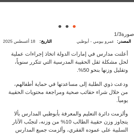
دورية له لتفادي المشكلات الناتجة عن وزن
والكتفين والرقبة، والشعور بالإجهاد العام، نتيجة
الحقائب المدرسية.
حمل الحقائب ذهاباً وإياباً يومياً.
صورة
1/3
المصدر:
عمرو بيومي - أبوظبي
التاريخ:
18 أغسطس 2025
أعلنت مدارس في إمارات الدولة اتخاذ إجراءات عملية
لحل مشكلة ثقل الحقيبة المدرسية التي تتكرر سنوياً،
وتقليل وزنها بنحو 50%.
ودعت ذوي الطلبة إلى مساعدتها في حماية أطفالهم،
من خلال شراء حقائب صحية ومراجعة محتويات الحقيبة
يومياً.
وألزمت دائرة التعليم والمعرفة بأبوظبي المدارس بألا
يتجاوز وزن حقيبة الطالب 10% من وزنه، لتجنّب الآثار
السلبية على عموده الفقري، وألزمت جميع المدارس