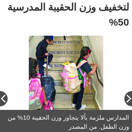
لتخفيف وزن الحقيبة المدرسية
50%
الدكتورة آية عبدالناصر: يجب ملاحظة مستوى
الدكتور أحمد بهاء موسى: كثير من الطلبة يعانون
المدارس ملزمة بألا يتجاوز وزن الحقيبة 10% من
كتفي الطفل بشكل مستمر وإجراء فحوص طبية
وزن الطفل. من المصدر
مع بداية العام الدراسي من آلام في الظهر