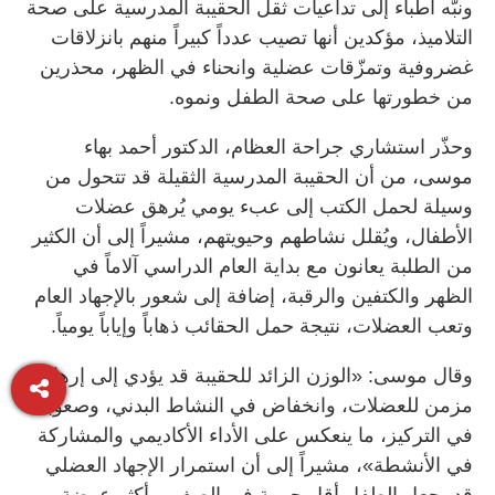
ونبّه أطباء إلى تداعيات ثقل الحقيبة المدرسية على صحة
التلاميذ، مؤكدين أنها تصيب عدداً كبيراً منهم بانزلاقات
غضروفية وتمزّقات عضلية وانحناء في الظهر، محذرين
من خطورتها على صحة الطفل ونموه.
وحذّر استشاري جراحة العظام، الدكتور أحمد بهاء
موسى، من أن الحقيبة المدرسية الثقيلة قد تتحول من
وسيلة لحمل الكتب إلى عبء يومي يُرهق عضلات
الأطفال، ويُقلل نشاطهم وحيويتهم، مشيراً إلى أن الكثير
من الطلبة يعانون مع بداية العام الدراسي آلاماً في
الظهر والكتفين والرقبة، إضافة إلى شعور بالإجهاد العام
وتعب العضلات، نتيجة حمل الحقائب ذهاباً وإياباً يومياً.
وقال موسى: «الوزن الزائد للحقيبة قد يؤدي إلى إرهاق
مزمن للعضلات، وانخفاض في النشاط البدني، وصعوبة
في التركيز، ما ينعكس على الأداء الأكاديمي والمشاركة
في الأنشطة»، مشيراً إلى أن استمرار الإجهاد العضلي
قد يجعل الطفل أقل حيوية في الصف، وأكثر عرضة