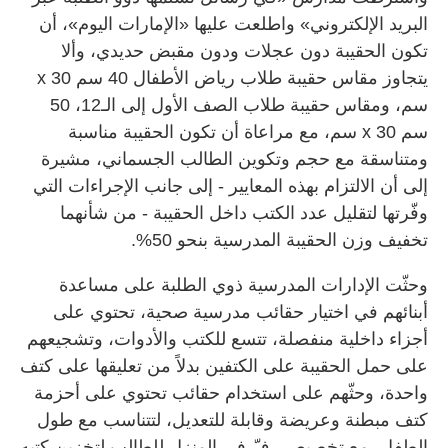
البريد الإلكتروني» واطلعت عليها «الإمارات اليوم»، أن
تكون الحقيبة دون عجلات ودون مقبض حديدي، وألا
يتجاوز مقاس حقيبة طلاب رياض الأطفال 40 سم x 30
سم، ومقاس حقيبة طلاب الصف الأول إلى الـ12، 50
سم x 30 سم، مع مراعاة أن تكون الحقيبة مناسبة
ومتناسقة مع حجم وتكوين الطالب الجسماني، مشيرة
إلى أن الالتزام بهذه المعايير - إلى جانب الإجراءات التي
وفّرتها لتقليل عدد الكتب داخل الحقيبة - من شأنهما
تخفيف وزن الحقيبة المدرسية بنحو 50%.
وحثّت الإدارات المدرسية ذوي الطلبة على مساعدة
أبنائهم في اختيار حقائب مدرسية صحية، تحتوي على
أجزاء داخلية منفصلة، تتسع للكتب والأدوات، وتشجيعهم
على حمل الحقيبة على الكتفين بدلاً من تعليقها على كتف
واحدة، وحثّهم على استخدام حقائب تحتوي على أحزمة
كتف مبطنة وعريضة وقابلة للتعديل، لتتناسب مع طول
الطفل، مع تخصيص رفّ في المنزل للطالب لتخزين كتبه