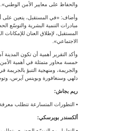
والحفاظ على معايير الأمن الوطني».
وأضاف: «في المستقبل، يتعين على أصح
مبادرات التنمية البشرية والتوسّع ا
المستقبل، لإطلاق العنان للإمكانات ال
الاجتماعي».
وأكد التقرير أهمية أن تكون المدينة آم
خمسة محاور متمثلة في أهمية الأمن ا
والجريمة، ومنهجية التنبؤ بالجريمة 
دلهي وسنغافورة وبوينس آيرس، وتوصي
ريم بجاش:
• التطورات المتسارعة تتطلب معرفة ع
ألكسندر بويرسكي:
• التعامل مع التوسّع الحضري يتطلب 