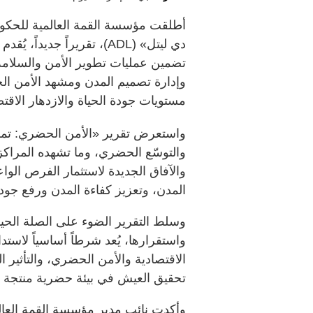
أطلقت مؤسسة القمة العالمية للحكوما
دي ليتل» (ADL)، تقريراً ج
تضمين عمليات تطوير الأمن والسلامة 
وإدارة تصميم المدن ومشهد الأمن الح
مستويات جودة الحياة والازدهار الاقت
واستعرض تقرير «الأمن الحضري: تمكي
والتوسّع الحضري، وما تشهده المراك
والآفاق الجديدة لاستثمار الفرص الواع
المدن، وتعزيز كفاءة المدن ورفع جودة
وسلط التقرير الضوء على الصلة الحيوي
واستقرارها، يُعد شرطاً أساسياً لاستدا
الاقتصادية والأمن الحضري، والتأثير 
تحقيق العيش في بيئة حضرية منتجة و
وأكدت نائب مدير مؤسسة القمة العال