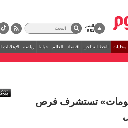
العصر
15:53
محليات
الخط الساخن
اقتصاد
العالم
حياتنا
رياضة
الإعلانات ا
لحكومات» تستشرف فرص
ل