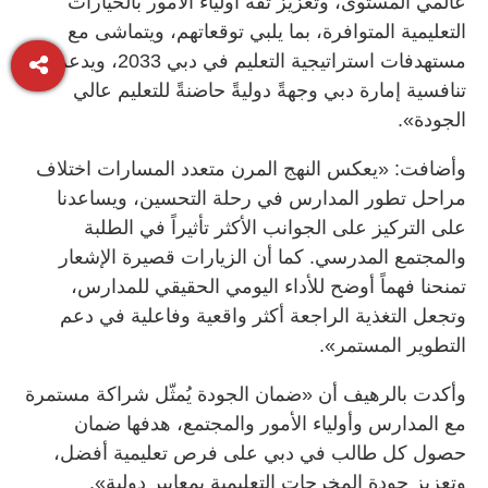
عالمي المستوى، وتعزيز ثقة أولياء الأمور بالخيارات
التعليمية المتوافرة، بما يلبي توقعاتهم، ويتماشى مع
مستهدفات استراتيجية التعليم في دبي 2033، ويدعم
تنافسية إمارة دبي وجهةً دوليةً حاضنةً للتعليم عالي
الجودة».
وأضافت: «يعكس النهج المرن متعدد المسارات اختلاف
مراحل تطور المدارس في رحلة التحسين، ويساعدنا
على التركيز على الجوانب الأكثر تأثيراً في الطلبة
والمجتمع المدرسي. كما أن الزيارات قصيرة الإشعار
تمنحنا فهماً أوضح للأداء اليومي الحقيقي للمدارس،
وتجعل التغذية الراجعة أكثر واقعية وفاعلية في دعم
التطوير المستمر».
وأكدت بالرهيف أن «ضمان الجودة يُمثّل شراكة مستمرة
مع المدارس وأولياء الأمور والمجتمع، هدفها ضمان
حصول كل طالب في دبي على فرص تعليمية أفضل،
وتعزيز جودة المخرجات التعليمية بمعايير دولية».