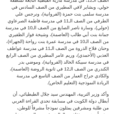
الصف الـ12، في مدرسة مارية القبطية التابعة لمنطقة
حولي، وبشاير لافي المطيري من الصف السادس في
مدرسة سلمى بنت حمزة (الفروانية)، ونرجس علي
الطرفي من الصف الـ11 في مدرسة فاطمة الصرعاوي
(حولي)، وسارة ناصر الصايغ من الصف الـ10 في مدرسة
جمانة بنت أبي طالب (العاصمة)، وشيخة فواز الظفيري
من الصف الـ10 في مدرسة عمرة بنت رواحة (الجهراء)،
وحنان فلاح الذروة من الصف الـ11 في مدرسة عواطف
العذبي (الأحمدي)، وريم عامر المطيري من الصف الرابع
في مدرسة سبيكة الخالد (الفروانية)، وموضي بدر
الكندري من الصف الـ12 في ثانوية الروضة (العاصمة)،
والكادي جراح العمار من الصف التاسع في مدرسة
الريادة النموذجية (التعليم الخاص).
وأكد وزير التربية، المهندس سيد جلال الطبطبائي، أن
أبطال دولة الكويت في مسابقة تحدي القراءة العربي
من طلبة ومشرفين يمثلون نموذجاً مشرفاً للوطن،