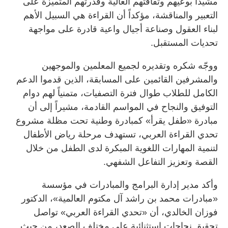
مشيداً بوعيهم وثقافتهم العالية وقدرتهم المتميزة على
التعبير والمناقشة، مؤكداً أن القراءة هي السبيل الأهم
لبناء العقول وصناعة أجيال واعية قادرة على مواجهة
تحديات المستقبل.
ووجّه شكره وتقديره لجميع المعلمين والموجهين
والمشرفين القائمين على المسابقة، الذين قدموا الدعم
الكامل للطلاب طوال فترة التصفيات، متمنياً لهم دوام
التوفيق والنجاح في المواسم القادمة، مشيراً إلى أن
مبادرة «طفل يقرأ» كمبادرة وطنية تحت مظلة مشروع
تحدي القراءة العربي، تستهدف مرحلة رياض الأطفال
لتنمية المهارات اللغوية المبكرة لدى الطفل من خلال
القصة وتعزيز التفاعل الشفهي.
وأكد مدير إدارة البرامج والمبادرات في مؤسسة
«مبادرات محمد بن راشد آل مكتوم العالمية»، الدكتور
فوزان الخالدي، أن «تحدي القراءة العربي» تواصل
تحقيق نجاحات استثنائية على مختلف الصعد، من حيث