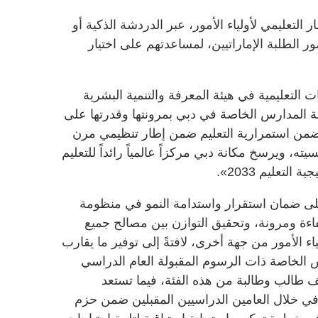
التعليمي لأولياء الأمور، عبر الدردشة الذكية أو
ر الطلبة الإماراتيين، لمساعدتهم على اختيار
 التعليمية في هيئة المعرفة والتنمية البشرية
 المدارس الخاصة في دبي بمرونتها وقدرتها على
ضمن استمرارية التعليم ضمن إطار تنظيمي مرن
ه، ويرسخ مكانة دبي مركزاً عالمياً رائداً للتعليم
لتعليم 2033».
 ضمان استقرار واستدامة النمو في منظومة
فاءة ومرونة، وتحقيق التوازن بين مصالح جميع
اء الأمور من جهة أخرى، لافتةً إلى توفير ما يقارب
س الخاصة ذات الرسوم المقبولة العام الدراسي
ي، التي تحتضن حالياً نحو 230 ألف طالب وطالبة من هذه الفئة، فيما تستعد
ر نحو 7500 مقعد إضافي خلال العامين الدراسيين المقبلين ضمن حزم