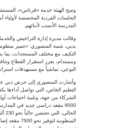
وتتيح الهيئة خدمة «قرناس»، المستشار 
الجلسات الفردية المخصصة لأولياء أمو
المدرسة الأنسب لأبنائهم.
وقالت مديرة إدارة التراخيص والخدمات
بدبي، شمة المنصوري: «تتميز منظومة
التكيف مع مختلف المستجدات، بما ي
ومستدام، يعزز استقرار القطاع وتنافسيت
النوعي، تماشياً مع مستهدفات استراتيجية ا
وأشارت المنصوري إلى حرص دبي على
التعليم الخاص، التي تواصل أداءها بك
الشركاء من جهة، وتلبية احتياجات أولي
9000 مقعد دراسي جديد في المدار
الحال
المنظومة لتوفي