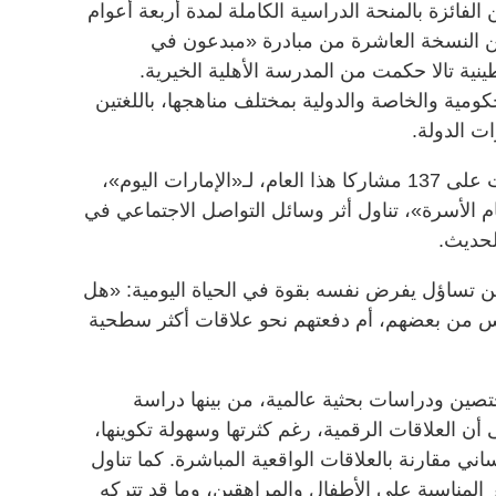
فائزة بالمنحة الدراسية الكاملة لمدة أربعة أعوام
ن النسخة العاشرة من مبادرة «مبدعون في
ينية تالا حكمت من المدرسة الأهلية الخيرية.
ومية والخاصة والدولية بمختلف مناهجها، باللغتين
ات الدولة.
وقالت الفائزة تالا حكمت، التي تفوقت على 137 مشاركا هذا العام، لـ«الإمارات اليوم»،
م الأسرة»، تناول أثر وسائل التواصل الاجتماعي في
لحديث.
 تساؤل يفرض نفسه بقوة في الحياة اليومية: «هل
اس من بعضهم، أم دفعتهم نحو علاقات أكثر سطحية
صين ودراسات بحثية عالمية، من بينها دراسة
ن العلاقات الرقمية، رغم كثرتها وسهولة تكوينها،
ساني مقارنة بالعلاقات الواقعية المباشرة. كما تناول
ر المناسبة على الأطفال والمراهقين، وما قد تتركه