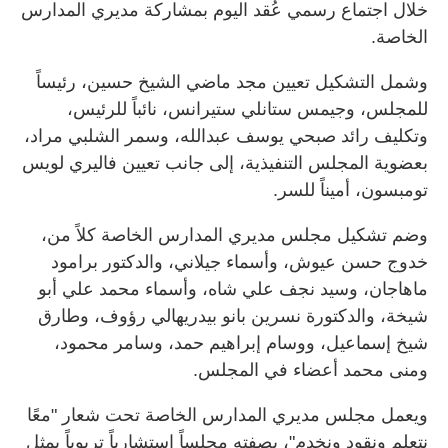
خلال اجتماع رسمي عُقد اليوم بمشاركة مديري المدارس
الخاصة.
وشمل التشكيل تعيين مجد ماضي الشيخ حسين، رئيساً
للمجلس، وجيمس ستانلي ستيرانس، نائباً للرئيس،
وتكليف رائد صبحي يوسف عبدالله، وسمر الشلبي مراد،
بعضوية المجلس التنفيذية، إلى جانب تعيين فاليري لويس
تومبسون، أميناً للسر.
وضم تشكيل مجلس مديري المدارس الخاصة كلاً من،
خدوج حسن عيوش، وأسماء جيلاني، والدكتور برامود
ماهاجان، وسيد نجف علي شاه، وأسماء محمد علي أبو
شيخة، والدكتورة نسرين بانو بيدريهالي رؤوف، وطارق
شيخ إسماعيل، ووسام إبراهيم حمد، وسامر محمود،
ومنى محمد أعضاء في المجلس.
ويعمل مجلس مديري المدارس الخاصة تحت شعار "معًا
نتعلم ونقود ونخدم"، بصفته مجلساً استشارياً تربوياً يمثل