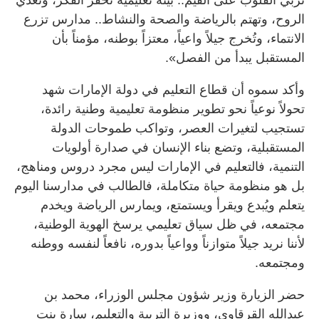
الروح، وتهتم بالرياضة والصحة والنشاط.. مدارس تزرع
الانتماء، وتُخرج جيلاً واعياً، معتزاً بوطنه، مؤمناً بأن
المستقبل يبدأ من الفصل».
وأكد سموه أن قطاع التعليم في دولة الإمارات شهد
تحولاً نوعياً نحو تطوير منظومة تعليمية وطنية رائدة،
تستجيب لتغيرات العصر، وتواكب طموحات الدولة
المستقبلية، وتضع بناء الإنسان في صدارة أولويات
التنمية، فالتعليم في الإمارات ليس مجرد دروس ومناهج،
بل هو منظومة حياة متكاملة، فالطالب في مدارسنا اليوم
يتعلم ويُبدع ويقرأ ويستمتع، ويمارس الرياضة ويخدم
مجتمعه، في ظل سياق تعليمي يرسخ الهوية الوطنية،
لأننا نريد جيلاً متوازناً وواعياً بدوره، نافعاً لنفسه ووطنه
ومجتمعه.
حضر الزيارة وزير شؤون مجلس الوزراء، محمد بن
عبدالله القرقاوي، ووزيرة التربية والتعليم، سارة بنت