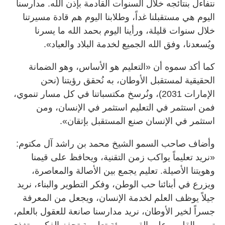
نتفاءل بنتائجه خلال السنوات القادمة بإذن الله. مدارسنا
اليوم هي مستقبلنا غداً، وطلابنا اليوم هم قادة مسيرتنا
خلال سنوات قليلة، ورأينا اليوم بحمد الله ما يسرنا
ويُسعدنا، وفق الله الجميع لخدمة البلاد والعباد».
كما أكد سموه أن «التعليم هو الأساس، وهو الضمانة
الحقيقية لمستقبل الأوطان، به نُحقق رؤيتنا (نحن
الإمارات 2031)، ونُرسخ مكتسباتنا في كل مسار تنموي،
فمن استثمر في التعليم استثمر في الإنسان، ومن
استثمر في الإنسان صنع المستقبل بإتقان».
وأضاف صاحب السمو الشيخ محمد بن راشد آل مكتوم:
«نريد تعليماً يواكب زمن التقنية، ويحافظ على قيمنا
وهويتنا الأصيلة. تعليم يجمع بين الأصالة والمعاصرة،
ويزرع في أبنائنا حب الوطن، وفكر التطوير والبناء، نريد
جيلاً يوظف العلم لخدمة الإنسان، ويجعل من المعرفة
جسراً لخير الأوطان، نريد مدارسنا صانعة للعقول بالعلم،
تربي القلوب على القيم.. بيئة تعليمية تحفز الفكر، وتغذي