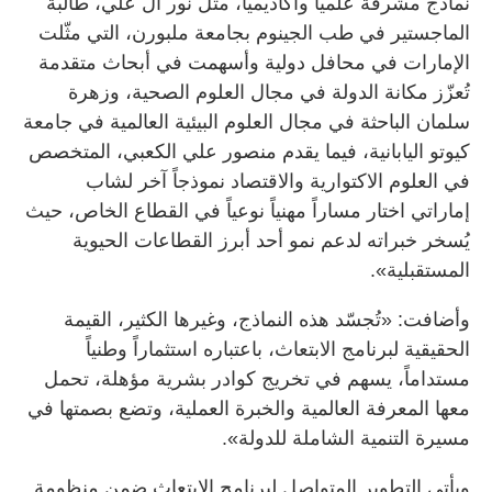
نماذج مشرفة علمياً وأكاديمياً، مثل نور آل علي، طالبة
الماجستير في طب الجينوم بجامعة ملبورن، التي مثّلت
الإمارات في محافل دولية وأسهمت في أبحاث متقدمة
تُعزّز مكانة الدولة في مجال العلوم الصحية، وزهرة
سلمان الباحثة في مجال العلوم البيئية العالمية في جامعة
كيوتو اليابانية، فيما يقدم منصور علي الكعبي، المتخصص
في العلوم الاكتوارية والاقتصاد نموذجاً آخر لشاب
إماراتي اختار مساراً مهنياً نوعياً في القطاع الخاص، حيث
يُسخر خبراته لدعم نمو أحد أبرز القطاعات الحيوية
المستقبلية».
وأضافت: «تُجسّد هذه النماذج، وغيرها الكثير، القيمة
الحقيقية لبرنامج الابتعاث، باعتباره استثماراً وطنياً
مستداماً، يسهم في تخريج كوادر بشرية مؤهلة، تحمل
معها المعرفة العالمية والخبرة العملية، وتضع بصمتها في
مسيرة التنمية الشاملة للدولة».
ويأتي التطوير المتواصل لبرنامج الابتعاث ضمن منظومة