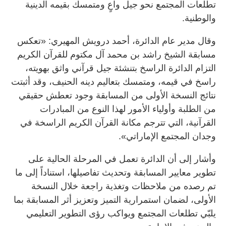
تطلعات المجتمع نحو جيل واعٍ ومتمسك بقيمه الدينية
والوطنية.
وقال مدير عام الدائرة، أحمد درويش المهيري: «تعكس
مسابقة الشيخ راشد بن محمد آل مكتوم للقرآن الكريم
التزام الدائرة الراسخ بتنشئة جيل قرآني واثق بهويته،
راسخ في قيمه، ومتمسك بتعاليم دينه الحنيف، وقد أثبتت
نتائج النسخة الأولى من المسابقة وجود تعطش حقيقي
من الطلبة وأولياء الأمور لهذا النوع من المبادرات
القرآنية، التي تترجم مكانة القرآن الكريم الراسخة في
وجدان المجتمع الإماراتي».
وأشار إلى أن الدائرة تعمل في المرحلة الحالية على
تطوير معايير المسابقة وتحديث تفاصيلها، استناداً إلى ما
تم رصده من ملاحظات وتغذية راجعة خلال النسخة
الأولى، لضمان استمرارية التميز وتعزيز أثر المسابقة بما
يلبّي تطلعات المجتمع ويواكب رؤى التطوير التعليمي