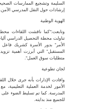
السليمة وتشجيع الممارسات الصحيحة
إرشادات حول النقل المدرسي الآمن. 
الهوية الوطنية
وتابعت:"كما ناقشت اللقاءات محطة ال
تناولت محطة التحصيل الدراسي آليات
الأمر” بدور الأسرة كشريك فاعل ف
المستقبل” التي أبرزت أهمية تزويد
متطلبات سوق العمل".
لجان تطوعية
وافادت الإدارات بأنه جرى خلال اللقا
الأمور لخدمة العملية التعليمية، م
المدرسة. كما تم تسليط الضوء على م
للجميع منذ بدايته.