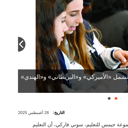
مل «الأميركي» و«البريطاني» و«الهندي»
التاريخ:
28 أغسطس 2025
عة جيمس للتعليم، سوني فاركي، أن التعليم