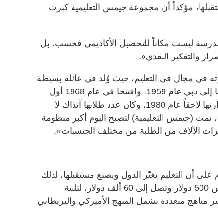
تقبلها، مؤكداً أن مجموعة جيمس التعليمية كبرت
لمدرسة ليست مكاناً للتحصيل الأكاديمي فحسب، بل
ار والتفكير النقدي».
ه في مجال في التعليم، حيث وُلد في عائلة بسيطة
لوالدين كانا يعملان في التدريس، قدما إلى دبي عام 1959، وافتتحا في عام 1968 أول
مدرسة في منطقة البستكية، تولى إدارتها لاحقاً عام 1980، وكان عدد طلابها آنذاك لا
 نمو دبي، نمت (جيمس التعليمية) لتصبح اليوم أكبر منظومة
رات الآلاف من الطلبة من مختلف الجنسيات».
ى أن التعليم يغيّر الدول ويصنع مستقبلها، لذلك
أسس مدارس برسوم متفاوتة، تبدأ من 500 دولار وتصل إلى 60 ألف دولار، لتلبية
ير مناهج متعددة تشمل المنهج الأميركي والبريطاني