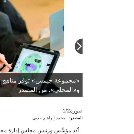
«مجموعة جيمس» توفر مناهج تش
و«المحلي». من المصدر
صورة
1/2
المصدر:
محمد إبراهيم - دبي
أكد مؤسِّس ورئيس مجلس إدارة مجمو