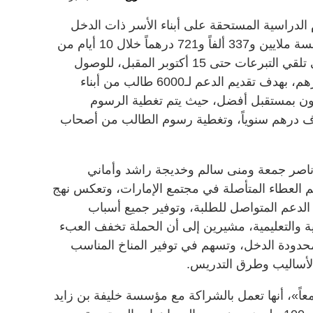
دراسية المستحقة على أبناء الأسر ذات الدخل
المحدود في أبوظبي في جمع نحو خمسة ملايين و337 ألفاً و721 درهماً خلال 10 أيام من
إطلاق الحملة، فيما تستمر الحملة في تلقي التبرعات حتى 15 أكتوبر المقبل، للوصول
للمبلغ المستهدف البالغ 100 مليون درهم، بهدف تقديم الدعم لـ6000 طالب من أبناء
ون بمستقبل أفضل، حيث يتم تغطية الرسوم
سية للطالب العادي بقيمة 10 آلاف درهم سنوياً، وتغطية رسوم الطالب من أصحاب
ه وناصر جمعة ومنى سالم وخديجة راشد وأماني
العطاء المتأصلة في مجتمع الإمارات، وتعكس نهج
لدعم المتواصل للطلبة، وتوفير جميع أسباب
ة والتعليمية، مشيرين إلى أن الحملة تخفف العبء
محدودة الدخل، وتسهم في توفير المناخ المناسب
لأساليب وطرق التدريس.
اً»، أنها تعمل بالشراكة مع مؤسسة خليفة بن زايد