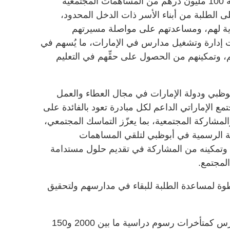
آل نهيان للأعمال الإنسانية، على توجيه 100 مليون درهم من المساهمات المجتمعية
 الطلبة من أبناء الأسر ذات الدخل المحدود،
رية لهم، ومساعدتهم على مواصلة مسيرتهم
ت إدارة وتشغيل مدارس في الإمارات، ما يُسهم في
، وتمكينهم من الحصول على حقِّهم في التعليم
أبوظبي ودولة الإمارات في مجال العطاء والعمل
مع الإماراتي الداعم لكل مبادرة تعود بالفائدة على
المشاركة المجتمعية، بما يعزّز التماسك المجتمعي،
مية الرسمية في أبوظبي لتلقي المساهمات
وتمكينه من المشاركة في تقديم حلول مستدامة
المجتمع.
لمساعدة الطلبة للبقاء في مدارسهم ولتحقيق
وراوحت المبالغ التي تطالب بها المدارس كمتأخرات رسوم دراسية ما بين 2000 و150