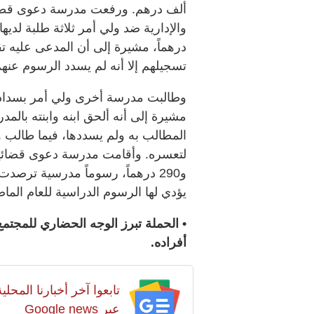
ألف درهم. ورفعت مدرسة دعوى قضائي
درهماً، مشيرة إلى أن المدعى عليه تقد
تسجيلهم إلا أنه لم يسدد الرسوم عنهم
مشيرة إلى أنه ألحق ابنه وابنته بالم
المطالب به ولم يسددها، فيما طالب ول
و290 درهماً، رسوماً مدرسية ترص
يؤدي لها الرسوم الدراسية للعام الماضي، والبال
• الحملة تبرز الوجه الحضاري للمجتمع 
أفراده.
تابعوا آخر أخبارنا المح
عبر Google news