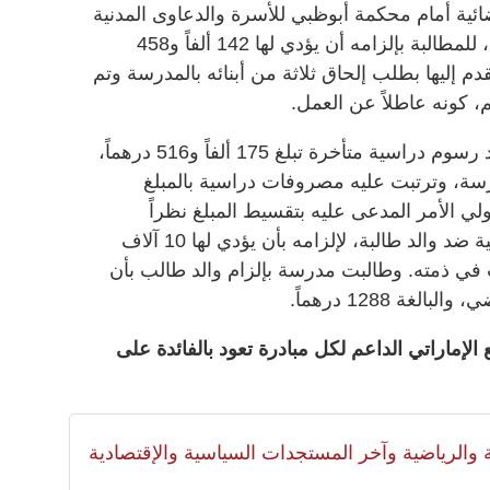
ة أمام محكمة أبوظبي للأسرة والدعاوى المدنية
والإدارية ضد ولي أمر ثلاثة طلبة لديها، للمطالبة بإلزامه أن يؤدي لها 142 ألفاً و458
م إليها بطلب إلحاق ثلاثة من أبنائه بالمدرسة وتم
، كونه عاطلاً عن العمل.
وطالبت مدرسة أخرى ولي أمر بسداد رسوم دراسية متأخرة تبلغ 175 ألفاً و516 درهماً،
درسة، وترتبت عليه مصروفات دراسية بالمبلغ
ي الأمر المدعى عليه بتقسيط المبلغ نظراً
لتعسره. وأقامت مدرسة دعوى قضائية ضد والد طالبة، لإلزامه بأن يؤدي لها 10 آلاف
دت في ذمته. وطالبت مدرسة بإلزام والد طالب بأن
غة 1288 درهماً.
الإماراتي الداعم لكل مبادرة تعود بالفائدة على
لية والرياضية وآخر المستجدات السياسية والإقتصادية