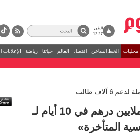
الظهر
12:27
محليات
الخط الساخن
اقتصاد
العالم
حياتنا
رياضة
الإعلانات ا
«علمني» تجمع 5.3 ملايين درهم في 10 أيام لـ
ية المتأخرة»