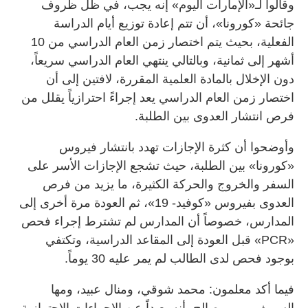
وقالوا لـ«الإمارات اليوم» إنه يجب، في ظل ظروف
جائحة «كورونا»، أن تتم إعادة توزيع أيام الدراسة
الفعلية، بحيث يتم اختصار زمن العام الدراسي من 10
أشهر إلى ثمانية، وبالتالي ينتهي العام الدراسي سريعاً،
دون الإخلال بالمادة العلمية المقررة، لافتين إلى أن
اختصار زمن العام الدراسي يعد إجراءً احترازياً يقلل من
فرص انتشار العدوى بين الطلبة.
وأوضحوا أن كثرة الإجازات تهدد بانتشار فيروس
«كورونا» بين الطلبة، حيث تشجع الإجازات الأسر على
السفر والخروج والحركة الكثيرة، ما يزيد من فرص
العدوى بفيروس «كوفيد- 19»، ثم العودة مرة أخرى إلى
المدارس، خصوصاً أن المدارس لم تشترط إجراء فحص
«PCR» قبل العودة إلى المقاعد الدراسية، وتكتفي
بوجود فحص لدى الطالب لم يمر عليه 30 يوماً.
فيما أكد معلمون: محمد شوقي، ومنال عبيد، ومها
السويف، وريم صالح، أنه بعيداً عن الإجراءات الاحترازية