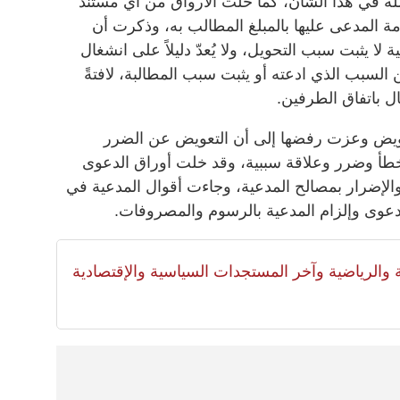
ة في هذا الشأن، كما خلت الأرواق من أي مستند
ذمة المدعى عليها بالمبلغ المطالب به، وذكرت أن
 لا يثبت سبب التحويل، ولا يُعدّ دليلاً على انشغال
ن السبب الذي ادعته أو يثبت سبب المطالبة، لافتةً
ال باتفاق الطرفين.
يض وعزت رفضها إلى أن التعويض عن الضرر
طأ وضرر وعلاقة سببية، وقد خلت أوراق الدعوى
الإضرار بمصالح المدعية، وجاءت أقوال المدعية في
وى وإلزام المدعية بالرسوم والمصروفات.
لية والرياضية وآخر المستجدات السياسية والإقتصادية