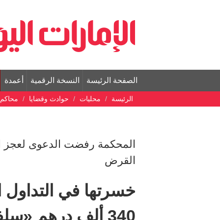
الصفحة الرئيسة
النسخة الرقمية
أعمدة
الرئيسة
محليات
حوادث وقضايا
محاكم
المحكمة رفضت الدعوى لعجز ال
القرض
خسرتها في التداول ال
340 ألف درهم «سلفة» إلى صديقتها