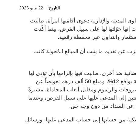
التاريخ:
22 مايو 2026
المدنية والإدارية دعوى أقامتها امرأة، طالبت
ألف درهم، قالت إنها حوّلتها لها على سبيل القرض، بينما أكّدت
لاستثمار والتداول عبر محفظة رقمية.
 عن تقديم ما يثبت أن المبالغ المُحولة كانت
ئية ضد أخرى، طالبت فيها بإلزامها بأن تؤدي لها
مبلغ 340 ألف درهم، والفائدة القانونية بواقع 12%، ومبلغ 50 ألف درهم تعويضاً عن
لمصروفات والرسوم ومقابل أتعاب المحاماة، مشيرةً
فعتين إلى المدعى عليها على سبيل القرض، وعندما
عت عن السداد من دون وجه حق.
نكية من حسابها إلى حساب المدعى عليها، ورسائل