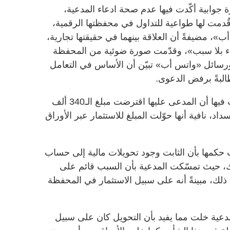
 جوابية أكّدت فيها عدم صحة ادعاء المدعية،
قُدمت لها طواعية للتداول في محفظتها الرقمية،
، مضيفةً أن العلاقة بينهما في حقيقتها تجارية،
اء بلا سبب»، وقدّمت صورة ضوئية من المحفظة
 ورسائل «واتس أب» تبيّن أن الأساس في التعامل
البةً برفض الدعوى.
وقدّمت المدعية مذكرة تعقيبية، أكّدت فيها أن المدعى عليها اقترضت مبلغ الـ340 ألف
اد، نافية أنها حوّلت المبلغ للاستثمار عبر الأوراق
 حكمها بأن الثابت وجود تحويلات مالية إلى حساب
، حيث تمسّكت المدعية بأن السبب قائم على
لك، مبينةً أنه على سبيل الاستثمار في المحفظة
دعية خلت مما يفيد بأن التحويل كان على سبيل