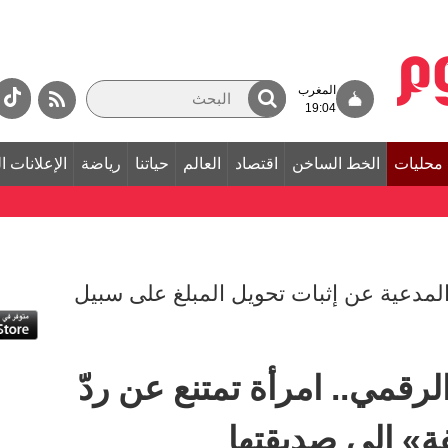
المغرب
19:04
محليات
الخط الساخن
اقتصاد
العالم
حياتنا
رياضة
الإعلانات ا
مدعية عن إثبات تحويل المبلغ على سبيل
رقمي.. امرأة تمتنع عن ردّ