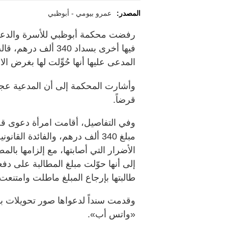
المصدر:
عمرو بيومي - أبوظبي
رفضت محكمة أبوظبي للأسرة والدعاوى 
فيها أخرى بسداد 340 
المدعى عليها أنها حُوِّلت لها بغرض ا
وأشارت المحكمة إلى أن المدعية عجزت
قرضاً.
وفي التفاصيل، أقامت امرأة دعوى قضا
الأضرار التي أصابتها، مع إلزامها با
إلى أنها حوّلت مبلغ المطالبة على د
طالبتها بإرجاع المبلغ ماطلت وامتن
وقدمت سنداً لدعواها صور تحويلات ب
«واتس أب».