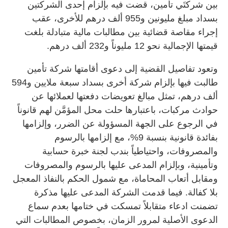
بين شركتَي تأمين، قضت فيه بإلزام إحدى الشركتين
بسداد مبلغ مليونين و955 ألف درهم للأخرى، عقب
إجراء مقاصة قضائية بين مطالبات مالية متبادلة بلغت
قيمتها الإجمالية نحو 12 مليوناً و232 ألف درهم.
وتعود تفاصيل القضية إلى دعوى أقامتها شركة تأمين
طالبت فيها بإلزام شركة أخرى بسداد سبعة ملايين و594
ألف درهم، تمثل مبالغ تعويضات دفعتها لعملائها عن
حوادث مركبات، باعتبارها حلت محل المؤمَّن لهم قانوناً
في الرجوع على الجهة المسؤولة عن الضرر، وإلزامها
بفائدة قانونية بنسبة 9%، مع إلزامها بالرسوم
والمصروفات، واحتياطياً بندب لجنة خبرة حسابية
وتأمينية، وبإلزام المدعى عليها بالرسوم والمصروفات
ومقابل أتعاب المحاماة، مع شمول الحكم بالنفاذ المعجل
بلا كفالة. فيما قدمت الشركة المدعى عليها مذكرة
تضمنت ادعاء متقابلاً تمسكت في ختامها بعدم سماع
الدعوى الأصلية لمرور الزمان، بخصوص المطالبات التي