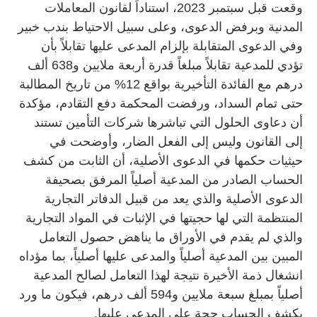
وقعت قبل سبتمبر 2023، استناداً لقانون المعاملات
المدنية وبرفض الدعوى، وعلى سبيل الاحتياط بندب خبير
وفي الدعوى المتقابلة بإلزام المدعى عليها تقابلاً بأن
تؤدي للمدعية تقابلاً مبلغاً قدرة أربعة ملايين و638 ألف
درهم مع الفائدة التأخيرية بواقع 12% من تاريخ المطالبة
حتى تمام السداد، ورفضت المحكمة دفع التقادم، مؤكدة
أن دعاوى الحلول التي تباشرها شركات التأمين تستند
إلى القانون وليس إلى الفعل الضار، وأوضحت في
حيثيات حكمها في الدعوى الأصلية، أن الثابت من كشف
الحساب الصادر من المدعية أصلياً المرفق بصحيفة
الدعوى الأصلية والذي يعد من قبيل الدفاتر التجارية
المنتظمة التي لها حجيتها في الإثبات في المواد التجارية
والذي لم يقدم في الأوراق ما يناهض حصول التعامل
المبين بين المدعية أصلياً والمدعى عليها أصلياً، بما مؤداه
انشغال ذمة الأخيرة نتيجة لهذا التعامل لصالح المدعية
أصلياً بمبلغ سبعة ملايين و594 ألف درهم، فيكون ما ورد
بكشف الحساب حجة على المدعى عليها.