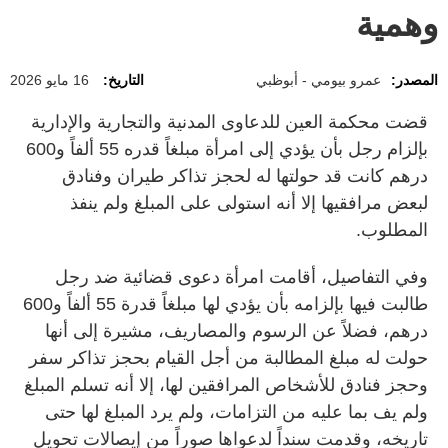
وهمية
المصدر:
عمرو بيومي - أبوظبي
التاريخ:
16 مايو 2026
قضت محكمة العين للدعاوى المدنية والتجارية والإدارية
بإلزام رجل بأن يؤدي إلى امرأة مبلغاً قدره 55 ألفاً و600
درهم كانت قد حولتها له لحجز تذاكر طيران وفنادق
لبعض مرافقيها إلا أنه استولى على المبلغ ولم ينفذ
المطلوب.
وفي التفاصيل، أقامت امرأة دعوى قضائية ضد رجل
طالبت فيها بإلزامه بأن يؤدي لها مبلغاً قدرة 55 ألفاً و600
درهم، فضلاً عن الرسوم والمصاريف، مشيرة إلى أنها
حولت له مبلغ المطالبة من أجل القيام بحجز تذاكر سفر
وحجز فنادق للأشخاص المرافقين لها، إلا أنه تسلم المبلغ
ولم يف بما عليه من التزامات، ولم يرد المبلغ لها حتى
تاريخه، وقدمت سنداً لدعواها صوراً من إيصالات تحويل