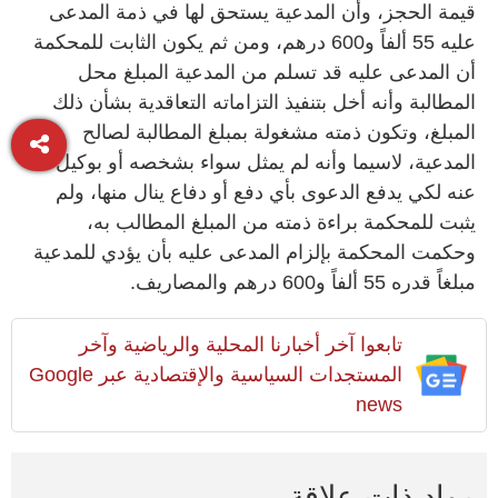
قيمة الحجز، وأن المدعية يستحق لها في ذمة المدعى
عليه 55 ألفاً و600 درهم، ومن ثم يكون الثابت للمحكمة
أن المدعى عليه قد تسلم من المدعية المبلغ محل
المطالبة وأنه أخل بتنفيذ التزاماته التعاقدية بشأن ذلك
المبلغ، وتكون ذمته مشغولة بمبلغ المطالبة لصالح
المدعية، لاسيما وأنه لم يمثل سواء بشخصه أو بوكيل
عنه لكي يدفع الدعوى بأي دفع أو دفاع ينال منها، ولم
يثبت للمحكمة براءة ذمته من المبلغ المطالب به،
وحكمت المحكمة بإلزام المدعى عليه بأن يؤدي للمدعية
مبلغاً قدره 55 ألفاً و600 درهم والمصاريف.
تابعوا آخر أخبارنا المحلية والرياضية وآخر
المستجدات السياسية والإقتصادية عبر Google
news
مواد ذات علاقة