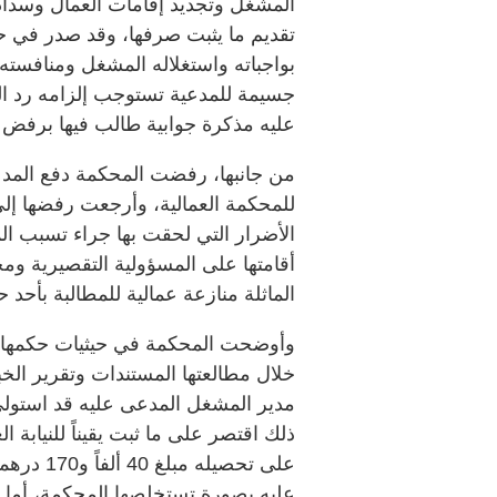
تقديم ما يثبت صرفها، وقد صدر في حق
بواجباته واستغلاله المشغل ومنافست
جسيمة للمدعية تستوجب إلزامه رد ال
عليه مذكرة جوابية طالب فيها برفض 
من جانبها، رفضت المحكمة دفع المدع
للمحكمة العمالية، وأرجعت رفضها إلى
الأضرار التي لحقت بها جراء تسبب ال
أقامتها على المسؤولية التقصيرية ومح
الماثلة منازعة عمالية للمطالبة بأحد 
وأوضحت المحكمة في حيثيات حكمها، أ
خلال مطالعتها المستندات وتقرير الخبر
مدير المشغل المدعى عليه قد استولى
ذلك اقتصر على ما ثبت يقيناً للنيابة ال
على تحصيل
عليه بصورة تستخلصها المحكمة، أما 