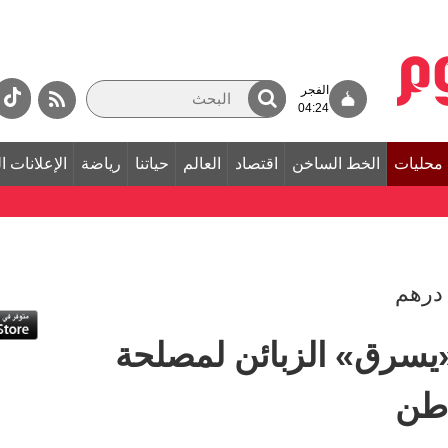
الفجر
04:24
محليات
الخط الساخن
اقتصاد
العالم
حياتنا
رياضة
الإعلانات ا
يسرق» الزبائن لمصلحة
اطن