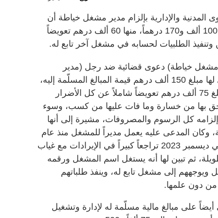
المدنية والإدارية بإلزام مدير مشغل خياطة أن
يؤدي إلى صاحبة المشغل مبلغاً قدره 100 ألف و170 درهماً، منها 60 ألف درهم تعويضاً
وتنفيذ الطلبيات لحسابه في مشغل آخر تابع له.
 مشغل خياطة) دعوى قضائية ضد رجل (مدير
المشغل) طالبت فيها بإلزامه أن يؤدي لها مبلغ 150 ألف درهم قيمة المبالغ المسلّمة إليه،
التي استولى عليها لنفسه، وإلزامه مبلغ 75 ألف درهم تعويضاً شاملاً عن كل الأضرار
ا لحق بها من خسارة وما فات عليها من كسب، وسوء
 إلزامه كل الرسوم والمصروفات، مشيرة إلى أنها
، وكان المدعى عليه يعمل مديراً للمشغل منذ عام
2021 حتى عام 2024، وقد لاحظت في ديسمبر 2023 تراجعاً كبيراً في الإيرادات مع غياب
يلة، ثم تبين لها أنه يستغل اسم المشغل ورقمه
 ويوجههم إلى مشغل تابع له، وينفذ طلباتهم
من دون علمها.
ضاً على مبالغ مالية مسلّمة له لإدارة وتشغيل