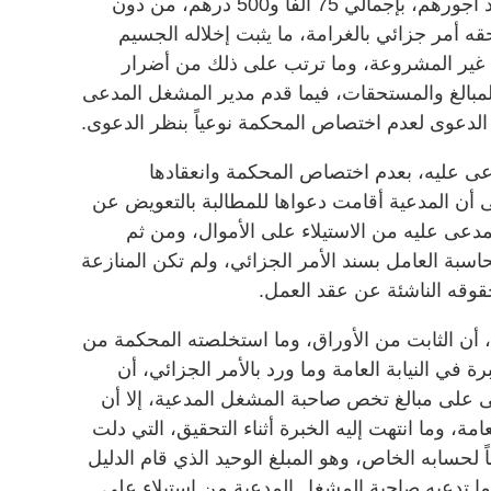
المشغل وتجديد إقامات العمال وسداد أجورهم، بإجمالي 75 ألفاً و500 درهم، من دون
ه أمر جزائي بالغرامة، ما يثبت إخلاله الجسيم
ه غير المشروعة، وما ترتب على ذلك من أضرار
مبالغ والمستحقات، فيما قدم مدير المشغل المدعى
الدعوى لعدم اختصاص المحكمة نوعياً بنظر الدعوى.
ى عليه، بعدم اختصاص المحكمة وانعقادها
 أن المدعية أقامت دعواها للمطالبة بالتعويض عن
مدعى عليه من الاستيلاء على الأموال، ومن ثم
اسبة العامل بسند الأمر الجزائي، ولم تكن المنازعة
حقوقه الناشئة عن عقد العمل.
ن الثابت من الأوراق، وما استخلصته المحكمة من
ة في النيابة العامة وما ورد بالأمر الجزائي، أن
 على مبالغ تخص صاحبة المشغل المدعية، إلا أن
عامة، وما انتهت إليه الخبرة أثناء التحقيق، التي دلت
ه مبلغ 40 ألفاً و170 درهماً لحسابه الخاص، وهو المبلغ الوحيد الذي قام الدليل
ما تدعيه صاحبة المشغل المدعية من استيلاء على