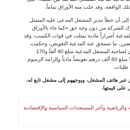
لك الواقعة، وقد خلت منه الأوراق تماماً.
ى أن خطأ مدير المشغل المدعى عليه المتمثل
وك للشركة من دون وجه حق «كما جاء بالأوراق
المدعية أضراراً مادية تمثلت في فوات الكسب، وقد
الضرر، ما تستحق عنه المدعية التعويض، وحكمت
المحكمة بإلزام المدعى عليه بأن يؤدي لصاحبة المشغل المدعية مبلغ 40 ألفاً و170
درهماً، إضافة إلى إلزامه بأن يؤدي لها مبلغ 60 ألف درهم تعويضاً مادياً وإلزامه الرسوم
طلبات.
ن عبر هاتف المشغل، ويوجههم إلى مشغل تابع له،
 على قيمتها.
لية والرياضية وآخر المستجدات السياسية والإقتصادية