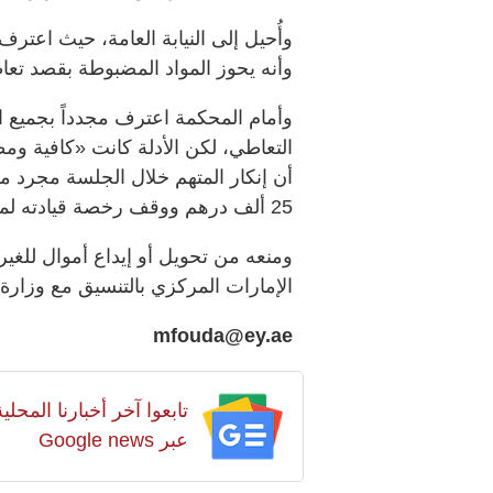
وأُحيل إلى النيابة العامة، حيث اعترف
وأنه يحوز المواد المضبوطة بقصد تعاط
وأمام المحكمة اعترف مجدداً بجميع ال
التعاطي، لكن الأدلة كانت «كافية ومط
أن إنكار المتهم خلال الجلسة مجرد مح
25 ألف درهم ووقف رخصة قيادته لمدة سنة كاملة
ومنعه من تحويل أو إيداع أموال للغير
الإمارات المركزي بالتنسيق مع وزارة ا
mfouda@ey.ae
تابعوا آخر أخبارنا المح
عبر Google news