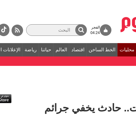
الفجر
04:24
محليات
الخط الساخن
اقتصاد
العالم
حياتنا
رياضة
الإعلانات ا
.. حادث يخفي جرائم