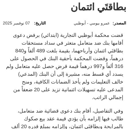
بطاقتَي ائتمان
المصدر:
عمرو بيومي - أبوظبي
التاريخ:
07 نوفمبر 2025
قضت محكمة أبوظبي التجارية (ابتدائي) برفض دعوى
أقامها بنك ضد متعامل متعثر في سداد مستحقات
بطاقتَي ائتمان وأرباحهما، بقيمة بلغت 489 ألفاً و840
درهماً، وقضت المحكمة بأحقية البنك في الحصول على
316 ألفاً و997 درهماً قيمة قرض حصل عليه متعامل ولم
يسدد أي قسط منه، مشيرة إلى أن البنك (المدعي)
خالف التعليمات ولم يأخذ الضمانات الكافية، ومنح
المدعى عليه تسهيلات ائتمانية تزيد على 20 ضعفاً من
إجمالي الراتب.
وفي التفاصيل، أقام بنك دعوى قضائية ضد متعامل،
طالب فيها إلزامه بأن يؤدي قيمة عقد بيع صكوك
بالمرابحة وبطاقتَي ائتمان، وإلزامه بمبلغ قدره 20 ألف