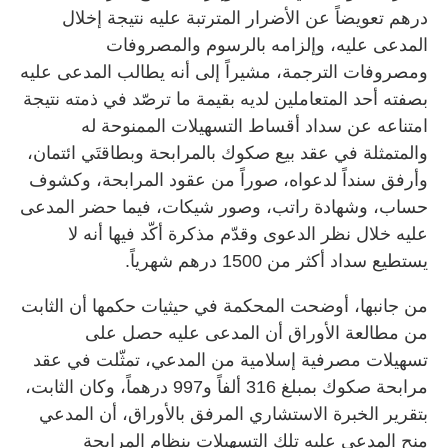
درهم تعويضاً عن الأضرار المترتبة عليه نتيجة إخلال
المدعى عليه، وإلزامه بالرسوم والمصروفات
ومصروفات الترجمة، مشيراً إلى أنه يطالب المدعى عليه
بصفته أحد المتعاملين لديه بقيمة ما ترصّد في ذمته نتيجة
امتناعه عن سداد أقساط التسهيلات الممنوحة له
والمتمثلة في عقد بيع صكوك بالمرابحة وبطاقتَي ائتمان،
وأرفق سنداً لدعواه، صوراً من عقود المرابحة، وكشوف
حساب، وشهادة راتب، وصور شيكات، فيما حضر المدعى
عليه خلال نظر الدعوى وقدّم مذكرة أكّد فيها أنه لا
يستطيع سداد أكثر من 1500 درهم شهرياً.
من جانبها، أوضحت المحكمة في حيثيات حكمها أن الثابت
من مطالعة الأوراق أن المدعى عليه حصل على
تسهيلات مصرفية إسلامية من المدعي، تمثّلت في عقد
مرابحة صكوك بمبلغ 316 ألفاً و997 درهماً، وكان الثابت،
بتقرير الخبرة الاستشاري المرفق بالأوراق، أن المدعي
منح المدعى عليه تلك التسهيلات بنظام المرابحة