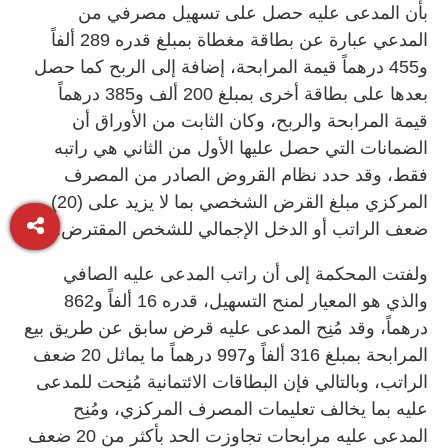
بأن المدعى عليه حصل على تسهيل مصرفي من
المدعي عبارة عن بطاقة مغطاة بمبلغ قدره 289 ألفاً
و455 درهماً قيمة المرابحة، إضافة إلى الربح كما حصل
بعدها على بطاقة أخرى بمبلغ 200 ألف و385 درهماً
قيمة المرابحة والربح، وكان الثابت من الأوراق أن
الضمانات التي حصل عليها الأول من الثاني هي راتبه
فقط، وقد حدد نظام القروض الصادر من المصرف
المركزي مبلغ القرض الشخصي بما لا يزيد على (20)
ضعف الراتب أو الدخل الإجمالي للشخص المقترض.
ولفتت المحكمة إلى أن راتب المدعى عليه الصافي
والذي هو المعيار لمنح التسهيل، قدره 16 ألفاً و862
درهماً، وقد مُنِح المدعى عليه قرض سابق عن طريق بيع
المرابحة بمبلغ 316 ألفاً و997 درهماً ما يماثل 20 ضعف
الراتب، وبالتالي فإن البطاقات الائتمانية مُنِحت للمدعى
عليه بما يخالف تعليمات المصرف المركزي، ومُنِح
المدعى عليه مرابحات تجاوزت الحد بأكثر من 20 ضعف