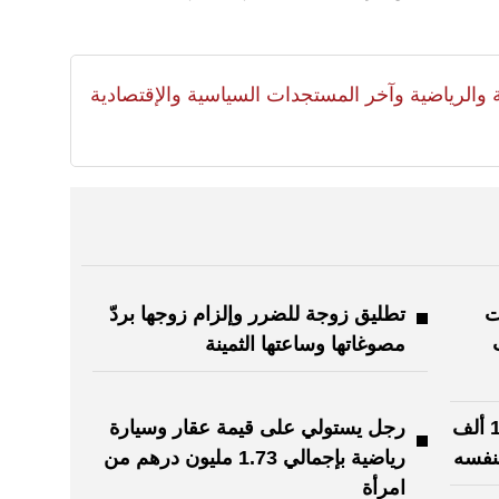
لية والرياضية وآخر المستجدات السياسية والإقتصادية
ت
تطليق زوجة للضرر وإلزام زوجها بردّ
مصوغاتها وساعتها الثمينة
فتاة وثَقت بزميلها لتحويل مبلغ 17 ألف
رجل يستولي على قيمة عقار وسيارة
لنفسه
رياضية بإجمالي 1.73 مليون درهم من
امرأة