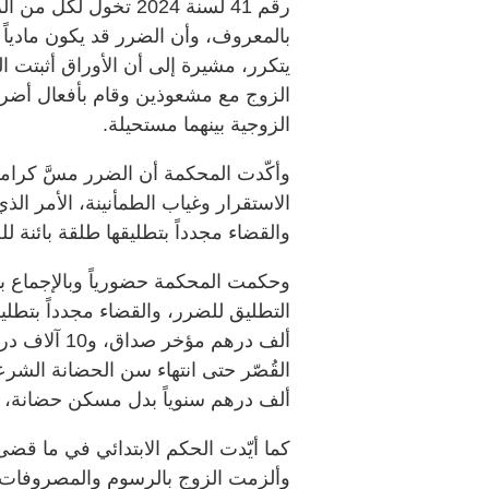
رقم 41 لسنة 2024 تخو
بالمعروف، وأن الضرر قد يكون مادياً أ
يتكرر، مشيرة إلى أن الأوراق أثبتت 
الزوج مع مشعوذين وقام بأفعال أضرت
الزوجية بينهما مستحيلة.
وأكّدت المحكمة أن الضرر مسَّ كرامة
الاستقرار وغياب الطمأنينة، الأمر ال
والقضاء مجدداً بتطليقها طلقة بائنة ل
وحكمت المحكمة حضورياً وبالإجماع بإ
ألف درهم مؤخ
ألف درهم سنوياً بدل مسكن حضانة، و25 ألف درهم لتأثيث المسك
كما أيّدت الحكم الابتدائي في ما قضى