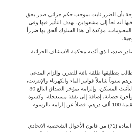
جة بأن الضرر ثابت بموجب حكم جزائي صدر بحق
 أنه لجأ إلى مشعوذين، بهدف التأثير فيها وفي
 المعلومات، مؤكدة أن هذا السلوك ألحق بها ضرراً
جية.
 ضده، الذي أيّدته محكمة الاستئناف الجزائية
الب بتطليقها طلقة بائنة للضرر، وإلزام المدعى
ر بدل سكن قدره 50 ألف درهم سنوياً شاملاً فواتير الماء والكهرباء والإنترنت،
ودفع مبلغ 25 ألف درهم لمرة واحدة لتأثيث المسكن، وإلزامه بمؤخر الصداق البالغ 30
وأجرة حضانة، إضافة إلى نفقة مستعجلة، وكسوة
للأعياد، وتعويض عن الضرر النفسي بقيمة 100 ألف درهم، فضلاً عن إلزامه بالرسوم
من جهتها، بيّنت محكمة الاستئناف أن المادة (71) من قانون الأحوال الشخصية الاتحادي