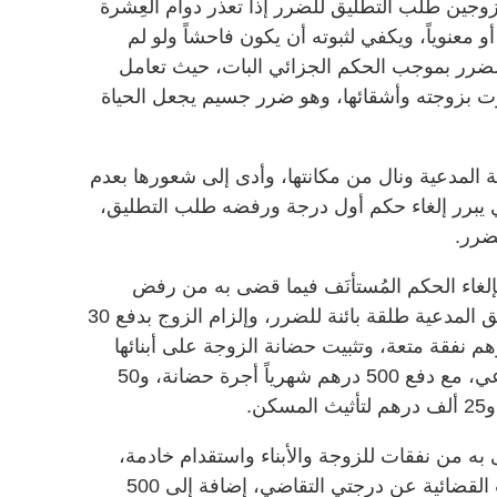
ل لكل من الزوجين طلب التطليق للضرر إذا تعذر دوام العِشرة
و معنوياً، ويكفي لثبوته أن يكون فاحشاً ولو لم
الضرر بموجب الحكم الجزائي البات، حيث تعامل
 بزوجته وأشقائها، وهو ضرر جسيم يجعل الحياة
 المدعية ونال من مكانتها، وأدى إلى شعورها بعدم
ذي يبرر إلغاء حكم أول درجة ورفضه طلب التطليق،
لضرر.
لغاء الحكم المُستأنَف فيما قضى به من رفض
التطليق للضرر، والقضاء مجدداً بتطليق المدعية طلقة بائنة للضرر، وإلزام الزوج بدفع 30
ر صداق، و10 آلاف درهم نفقة متعة، وتثبيت حضانة الزوجة على أبنائها
القُصّر حتى انتهاء سن الحضانة الشرعي، مع دفع 500 درهم شهرياً أجرة حضانة، و50
ن.
 به من نفقات للزوجة والأبناء واستقدام خادمة،
وألزمت الزوج بالرسوم والمصروفات القضائية عن درجتي التقاضي، إضافة إلى 500