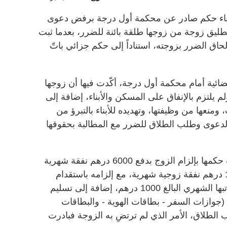
لغاء حكم صادر عن محكمة أول درجة برفض دعوى
طليق زوجة من زوجها طلقة بائنة للضرر، بعدما ثبت
حاق الضرر بزوجته، استناداً إلى حكم جزائي باتّ
ئية أمام محكمة أول درجة، أكّدت فيها أن زوجها
م يلتزم بالإنفاق على المسكن والأبناء، إضافة إلى
ومنعها من وظيفتها، وتهديده للأبناء بالتبرؤ من
 الدعوى وطلب الطلاق للضرر مع المطالبة بحقوقها
وذكرت أن محكمة أول درجة أصدرت حكمها بإلزام الزوج بدفع 6000 درهم نفقة شهرية
للأبناء تشمل المأكل والملبس، و1500 درهم نفقة زوجية شهرية، مع إلزامه باستقدام
خادمة وتحمل نفقتها كاملة بما فيها راتبها الشهري البالغ 1000 درهم، إضافة إلى تسليم
اء (جوازات السفر - بطاقات الهوية - والبطاقات
لطلاق، الأمر الذي لم ترتضِ به الزوجة فبادرت