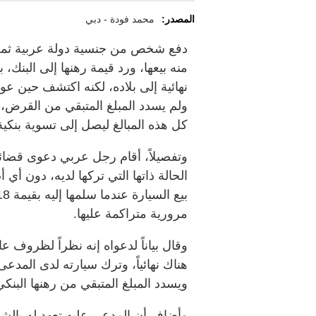
المصدر:
محمد فودة - دبي
دفع شخص من جنسية دولة عربية ثمن 
منه بيعها، ورد قيمة رهنها إلى البنك، 
نهائية إلى بلاده، لكنه اكتشف حين عو
ولم يسدد المبلغ المتبقي من القرض،
كل هذه المبالغ ليصل إلى تسوية بنكية 
وتفصيلاً، أقام رجل عربي دعوى قضائ
الحالة ذاتها التي تركها لديه، دون أي أض
مرورية متراكمة عليها.
وقال بياناً لدعواه إنه نظراً لظروف عا
هناك نهائياً، وترك سيارته لدى المدعى 
ويسدد المبلغ المتبقي من رهنها البنكي
وأضاف أن المدعى عليه تعهد له بالش