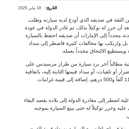
التاريخ:
18 يناير 2025
الثقة في صديقه الذي أودع لديه سيارته وطلب
بعد أن حرر له توكيلاً بذلك، ثم غادر الدولة في عودة
دته مجدداً إلى الإمارات أن صديقه احتفظ بالسيارة
 بل وارتكب بها مخالفات كثيرة فاضطر إلى سداد
ويستطيع الالتحاق مجدداً بعمله.
ية مطالباً آخر برد سيارة من طراز مرسيدس على
رار أو تلفيات، أو سداد قيمتها الثابتة إليه، باتفاقية
بيع السيارة عندما سلمها إليه بقيمة 118 ألفاً و500 درهم، إضافة إلى قيمة غرامات
ئلية اضطر إلى مغادرة الدولة إلى بلاده بقصد البقاء
عليه وحرر توكيلاً له حتى يبيع السيارة بموجبه
.
روع في إجراءات بيع السيارة وسداد قيمة القرض