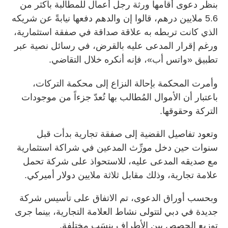
بنظر دعوى أقامها ورثة رجل أعمال للمطالبة بأكثر من
5.6 ملايين درهم، قالوا إن والدهم دفعها نيابةً عن شريكه
الذي كانت تربطه به علاقة صداقة في صفقة استثمارية،
ورغم إقرار المدعى عليه بالقرض، في رسائل نصية عبر
تطبيق «واتس أب»، فإنه أنكره خلال التقاضي.
وأمرت المحكمة بإحالة النزاع إلى محكمة التركات،
باعتبار أن الأموال المُطالب بها تُعدّ جزءاً من موجودات
التركة وحقوقها.
وتعود تفاصيل القضية إلى صفقة تجارية بدأت قبل
سنوات حين دخل مورِّث المدعين في شراكة استثمارية
مع صديقه المدعى عليه، للاستحواذ على شركة تحمل
علامة تجارية، وذلك مقابل ثلاثة ملايين دولار أميركي.
وبحسب أوراق الدعوى، تم الاتفاق على تأسيس شركة
جديدة في دبي لتتولى نشاط العلامة التجارية، بينما جرى
توزيع الحصص بين الأطراف بنِسَب مختلفة.