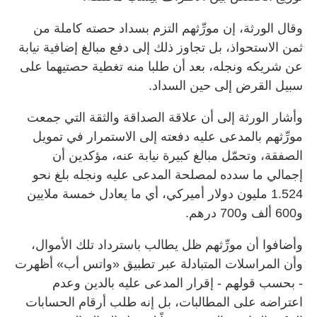
وقال الورثة، إن مورِّثهم التزم بسداد حصته كاملة من
ثمن الاستحواذ، بل تجاوز ذلك إلى دفع مبالغ إضافية نيابة
عن شريكه ونجله، بعد أن طلبا منه تغطية حصتيهما على
سبيل القرض إلى حين السداد.
وأشار الورثة إلى أن علاقة الصداقة والثقة التي جمعت
مورِّثهم بالمدعى عليه دفعته إلى الاستمرار في تمويل
الصفقة، وتحمّل مبالغ كبيرة نيابة عنه، مؤكدين أن
إجمالي ما سدده لمصلحة المدعى عليه ونجله بلغ نحو
1.524 مليون دولار أميركي، أي ما يعادل خمسة ملايين
و600 ألف و700 درهم.
وأضافوا أن مورِّثهم ظل يطالب باسترداد تلك الأموال،
وأن المراسلات المتبادلة عبر تطبيق «واتس أب» أظهرت
- بحسب قولهم - إقرار المدعى عليه بالدين وعدم
اعتراضه على المطالبات، بل إنه طلب أرقام الحسابات