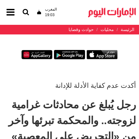
المغرب
19:03
الرئيسة
محليات
حوادث وقضايا
أكدت عدم كفاية الأدلة للإدانة
رجل يُبلغ عن محادثات غرامية
لزوجته.. والمحكمة تبرئها وآخر
من «التحريض على المعصية»