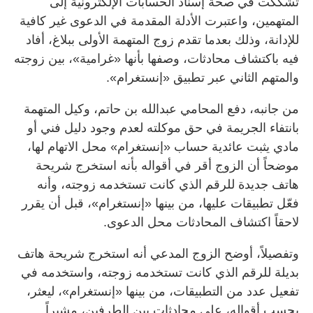
تشككت في صحة إسناد الحسابات الإلكترونية إلى
المتهمين، واعتبرت الأدلة المقدمة في الدعوى غير كافية
للإدانة، وذلك بعدما تقدم زوج المتهمة الأولى ببلاغ، أفاد
فيه باكتشاف محادثات، وصفها بأنها «غرامية»، بين زوجته
والمتهم الثاني عبر تطبيق «إنستغرام».
من جانبه، دفع المحامي عبدالله بن حاتم، وكيل المتهمة
بانتفاء الجريمة في حق موكلته لعدم وجود دليل فني أو
مادي يثبت عائدية حساب «إنستغرام» محل الاتهام لها،
موضحاً أن الزوج أقر في أقواله بأنه استخرج شريحة
هاتف جديدة للرقم الذي كانت تستخدمه زوجته، وأنه
فعّل تطبيقات عليها، من بينها «إنستغرام»، قبل أن يقرر
لاحقاً اكتشاف المحادثات محل الدعوى.
وتفصيلاً، أوضح الزوج المدعي أنه استخرج شريحة هاتف
بديلة للرقم الذي كانت تستخدمه زوجته، واستخدمه في
تفعيل عدد من التطبيقات، من بينها «إنستغرام»، ليعثر،
بحسب أقواله، على محادثات بين الطرفين، مشيراً