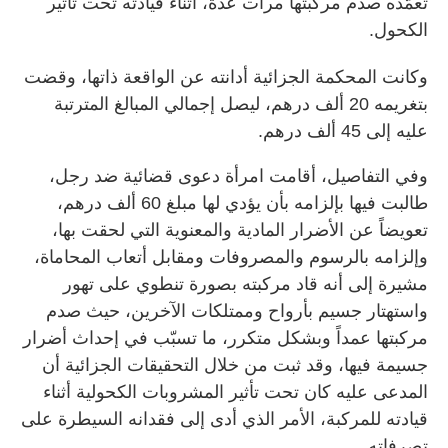
تعمّده صدْم مركبتها مرات عدة، أثناء قيادته تحت تأثير
الكحول.
وكانت المحكمة الجزائية أدانته عن الواقعة ذاتها، وقضت
بتغريمه 20 ألف درهم، ليصل إجمالي المبالغ المترتبة
عليه إلى 45 ألف درهم.
وفي التفاصيل، أقامت امرأة دعوى قضائية ضد رجل،
طالبت فيها بإلزامه بأن يؤدي لها مبلغ 60 ألف درهم،
تعويضاً عن الأضرار المادية والمعنوية التي لحقت بها،
وإلزامه بالرسوم والمصروفات ومقابل أتعاب المحاماة،
مشيرة إلى أنه قاد مركبته بصورة تنطوي على تهور
واستهتار جسيم بأرواح وممتلكات الآخرين، حيث صدم
مركبتها عمداً وبشكل متكرر، ما تسبّب في إحداث أضرار
جسيمة فيها، وقد ثبت من خلال التحقيقات الجزائية أن
المدعى عليه كان تحت تأثير المشروبات الكحولية أثناء
قيادته للمركبة، الأمر الذي أدى إلى فقدانه السيطرة على
تصرفاته.