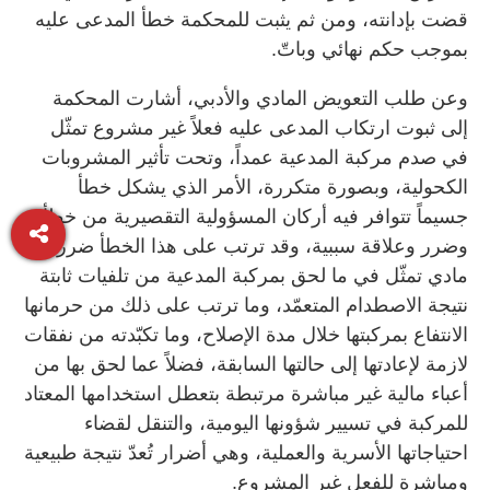
قضت بإدانته، ومن ثم يثبت للمحكمة خطأ المدعى عليه
بموجب حكم نهائي وباتّ.
وعن طلب التعويض المادي والأدبي، أشارت المحكمة
إلى ثبوت ارتكاب المدعى عليه فعلاً غير مشروع تمثّل
في صدم مركبة المدعية عمداً، وتحت تأثير المشروبات
الكحولية، وبصورة متكررة، الأمر الذي يشكل خطأ
جسيماً تتوافر فيه أركان المسؤولية التقصيرية من خطأ
وضرر وعلاقة سببية، وقد ترتب على هذا الخطأ ضرر
مادي تمثّل في ما لحق بمركبة المدعية من تلفيات ثابتة
نتيجة الاصطدام المتعمّد، وما ترتب على ذلك من حرمانها
الانتفاع بمركبتها خلال مدة الإصلاح، وما تكبّدته من نفقات
لازمة لإعادتها إلى حالتها السابقة، فضلاً عما لحق بها من
أعباء مالية غير مباشرة مرتبطة بتعطل استخدامها المعتاد
للمركبة في تسيير شؤونها اليومية، والتنقل لقضاء
احتياجاتها الأسرية والعملية، وهي أضرار تُعدّ نتيجة طبيعية
ومباشرة للفعل غير المشروع.