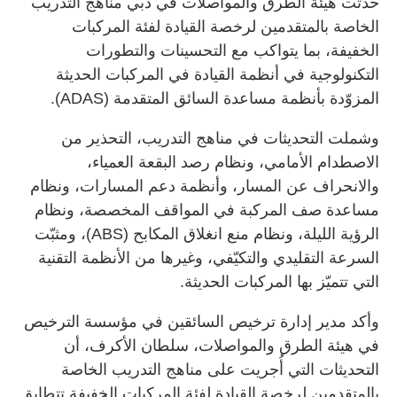
حدّثت هيئة الطرق والمواصلات في دبي مناهج التدريب
الخاصة بالمتقدمين لرخصة القيادة لفئة المركبات
الخفيفة، بما يتواكب مع التحسينات والتطورات
التكنولوجية في أنظمة القيادة في المركبات الحديثة
المزوّدة بأنظمة مساعدة السائق المتقدمة (ADAS).
وشملت التحديثات في مناهج التدريب، التحذير من
الاصطدام الأمامي، ونظام رصد البقعة العمياء،
والانحراف عن المسار، وأنظمة دعم المسارات، ونظام
مساعدة صف المركبة في المواقف المخصصة، ونظام
الرؤية الليلة، ونظام منع انغلاق المكابح (ABS)، ومثبّت
السرعة التقليدي والتكيّفي، وغيرها من الأنظمة التقنية
التي تتميّز بها المركبات الحديثة.
وأكد مدير إدارة ترخيص السائقين في مؤسسة الترخيص
في هيئة الطرق والمواصلات، سلطان الأكرف، أن
التحديثات التي أُجريت على مناهج التدريب الخاصة
بالمتقدمين لرخصة القيادة لفئة المركبات الخفيفة تتطابق