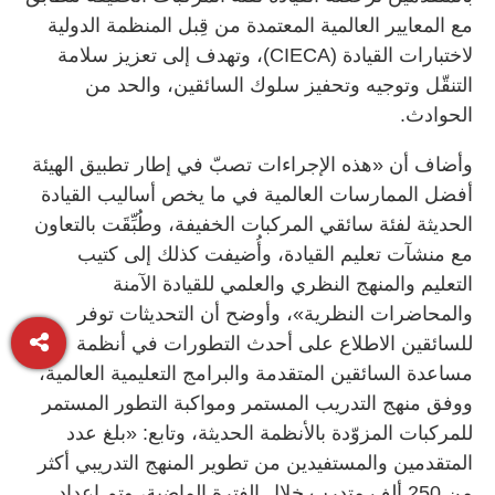
مع المعايير العالمية المعتمدة من قِبل المنظمة الدولية
لاختبارات القيادة (CIECA)، وتهدف إلى تعزيز سلامة
التنقّل وتوجيه وتحفيز سلوك السائقين، والحد من
الحوادث.
وأضاف أن «هذه الإجراءات تصبّ في إطار تطبيق الهيئة
أفضل الممارسات العالمية في ما يخص أساليب القيادة
الحديثة لفئة سائقي المركبات الخفيفة، وطُبِّقَت بالتعاون
مع منشآت تعليم القيادة، وأُضيفت كذلك إلى كتيب
التعليم والمنهج النظري والعلمي للقيادة الآمنة
والمحاضرات النظرية»، وأوضح أن التحديثات توفر
للسائقين الاطلاع على أحدث التطورات في أنظمة
مساعدة السائقين المتقدمة والبرامج التعليمية العالمية،
ووفق منهج التدريب المستمر ومواكبة التطور المستمر
للمركبات المزوّدة بالأنظمة الحديثة، وتابع: «بلغ عدد
المتقدمين والمستفيدين من تطوير المنهج التدريبي أكثر
من 250 ألف متدرب خلال الفترة الماضية، وتم إعداد