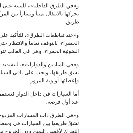
و«في الطرق الداخلية»، للتنبيه على ا
تحركها بالانتقال يميناً ويساراً بين ال
طريق.
و«عند تقاطعات الطرق»، للتأكيد على 
الخضراء، بالتوقف تماماً والانتظار حت
الضوئية الحمراء، وهي في الغالب تتوق
و«في الميادين والدوارات»، للتشديد
تشق طريقها، ويجب على باقي السيارات
وإعطائها أولوية المرور.
أما السيارات في داخل الدوار فتستمر
عند أول فرصة.
و«في الطرق ذات المسارات المزدوجة 
تشقّ طريقها بين السيارات في وسط ا
التحرك لأقصى اليمين دون الخروج من