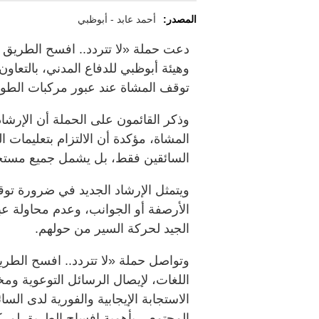
المصدر:
أحمد عابد - أبوظبي
دعت حملة «لا تتردد.. افسح الطريق فو
وهيئة أبوظبي للدفاع المدني، بالتعاو
توقف المشاة عند عبور مركبات الطوا
وذكر القائمون على الحملة أن الإرشاد ا
المشاة، مؤكدة أن الالتزام بتعليمات 
السائقين فقط، بل يشمل جميع مستخ
ويتمثل الإرشاد الجديد في ضرورة توق
الأرصفة أو الجوانب، وعدم محاولة عبور
الجيد لحركة السير من حولهم.
وتواصل حملة «لا تتردد.. افسح الطر
اللغات، لإيصال الرسائل التوعوية وم
الاستجابة الإيجابية والفورية لدى ال
المجتمعي بأهمية إفساح الطريق لمرك