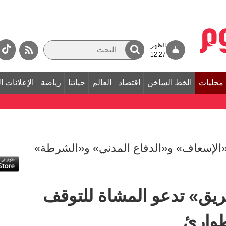
الظهر
12:27
محليات
الخط الساخن
اقتصاد
العالم
حياتنا
رياضة
الإعلانات ا
لإسعاف» و«الدفاع المدني» و«الشرطة»
طريق» تدعو المشاة للتوقف
طوارئ