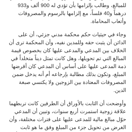
للمبالغ، وطالب بإلزامها بأن تؤدي له 900 ألف و933
درهماً و40 فلساً، مع إلزامها بالرسوم والمصروفات
وأتعاب المحاماة.
وجاء في حيثيات حكم محكمة مدني جزئي، أن على
الدائن أن يثبت حقه وللمدين نفيه، وأن المحكمة ترى أن
الخلاف بين المدعي والمدعى عليها كان بخصوص قيمة
المبالغ التي تم تحويلها، وهل كانت تمثل ديناً متخلداً في
ذمة المدعى عليها على أساس أن المدعي كان أقرضها
المبلغ، وتكون بذلك مطالبة بإرجاعه أم أنه يدخل ضمن
المصروفات المعتادة بين الزوجين ولا يكتسي صبغة
الدين.
وأوضحت أن الثابت بالأوراق أن الطرفين كانت تربطهما
علاقة زوجية استمرت أربع سنوات، وتبين أن المدعي
حوّل مبالغ مالية للمدعى عليها على فترات مختلفة، وأن
الغرض من تحويل جزء من المبلغ وفق ما هو ثابت