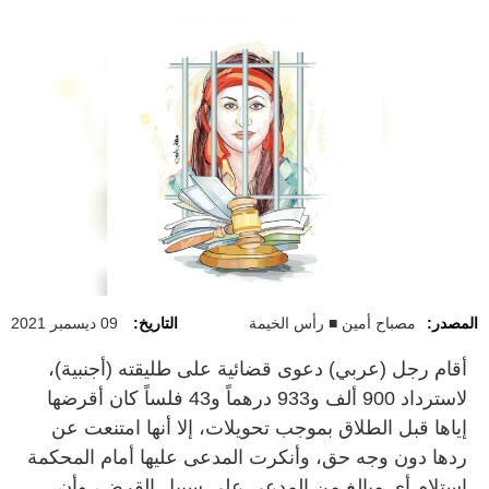
المصدر:
مصباح أمين ■ رأس الخيمة
التاريخ:
09 ديسمبر 2021
أقام رجل (عربي) دعوى قضائية على طليقته (أجنبية)،
لاسترداد 900 ألف و933 درهماً و43 فلساً كان أقرضها
إياها قبل الطلاق بموجب تحويلات، إلا أنها امتنعت عن
ردها دون وجه حق، وأنكرت المدعى عليها أمام المحكمة
استلام أي مبالغ من المدعي على سبيل القرض، وأن