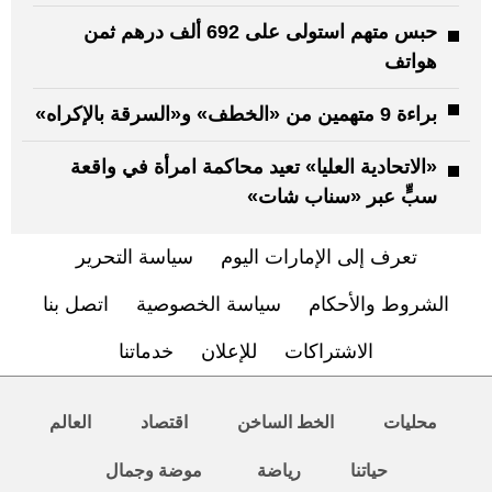
حبس متهم استولى على 692 ألف درهم ثمن
هواتف
براءة 9 متهمين من «الخطف» و«السرقة بالإكراه»
«الاتحادية العليا» تعيد محاكمة امرأة في واقعة
سبٍّ عبر «سناب شات»
تعرف إلى الإمارات اليوم
سياسة التحرير
الشروط والأحكام
سياسة الخصوصية
اتصل بنا
الاشتراكات
للإعلان
خدماتنا
محليات
الخط الساخن
اقتصاد
العالم
حياتنا
رياضة
موضة وجمال