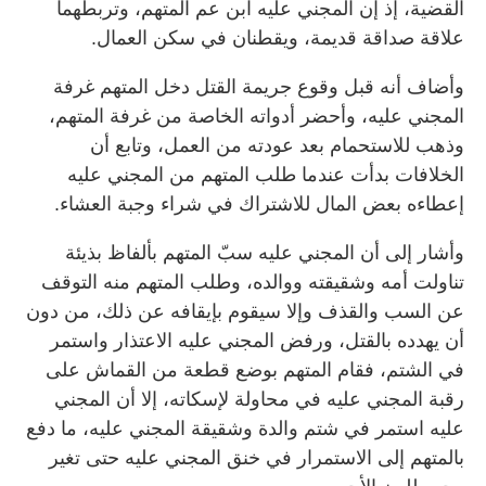
القضية، إذ إن المجني عليه ابن عم المتهم، وتربطهما
علاقة صداقة قديمة، ويقطنان في سكن العمال.
وأضاف أنه قبل وقوع جريمة القتل دخل المتهم غرفة
المجني عليه، وأحضر أدواته الخاصة من غرفة المتهم،
وذهب للاستحمام بعد عودته من العمل، وتابع أن
الخلافات بدأت عندما طلب المتهم من المجني عليه
إعطاءه بعض المال للاشتراك في شراء وجبة العشاء.
وأشار إلى أن المجني عليه سبّ المتهم بألفاظ بذيئة
تناولت أمه وشقيقته ووالده، وطلب المتهم منه التوقف
عن السب والقذف وإلا سيقوم بإيقافه عن ذلك، من دون
أن يهدده بالقتل، ورفض المجني عليه الاعتذار واستمر
في الشتم، فقام المتهم بوضع قطعة من القماش على
رقبة المجني عليه في محاولة لإسكاته، إلا أن المجني
عليه استمر في شتم والدة وشقيقة المجني عليه، ما دفع
بالمتهم إلى الاستمرار في خنق المجني عليه حتى تغير