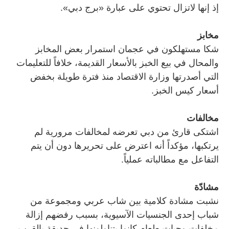
إذ إنها لاتزال تحتوي على عبارة «برج دبي».
مخابز
شكا مستهلكون في عجمان استمرار بعض المخابز
والمحال في بيع الخبز بالأسعار القديمة، خلافاً للتعليمات
التي أصدرتها وزارة الاقتصاد منذ فترة طويلة بخفض
أسعار كيس الخبز.
مخالفات
اشتكى قارئ من دبي تعرضه لمخالفات مرورية لم
يرتكبها، مؤكداً أنه اعترض على تحريرها دون أن يتم
التفاعل مع مطالباته عملياً.
مشادّة
نشبت مشادة كلامية بين شاب عربي ومجموعة من
شباب إحدى الجنسيات الآسيوية، بسبب رفضهم إزالة
مخلفات وجبات طعام كانوا يتناولونها في حديقة بالقرب