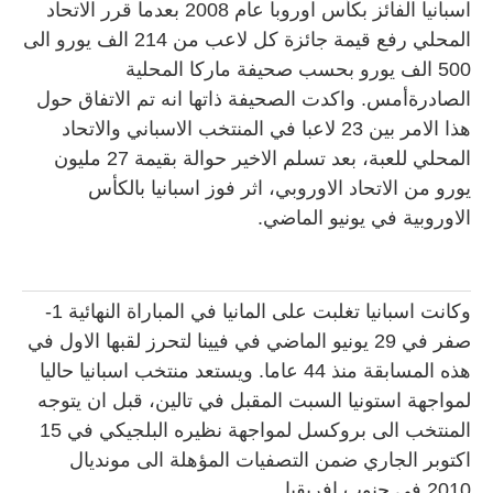
اسبانيا الفائز بكأس اوروبا عام 2008 بعدما قرر الاتحاد
المحلي رفع قيمة جائزة كل لاعب من 214 الف يورو الى
500 الف يورو بحسب صحيفة ماركا المحلية
الصادرةأمس. واكدت الصحيفة ذاتها انه تم الاتفاق حول
هذا الامر بين 23 لاعبا في المنتخب الاسباني والاتحاد
المحلي للعبة، بعد تسلم الاخير حوالة بقيمة 27 مليون
يورو من الاتحاد الاوروبي، اثر فوز اسبانيا بالكأس
الاوروبية في يونيو الماضي.
وكانت اسبانيا تغلبت على المانيا في المباراة النهائية 1-
صفر في 29 يونيو الماضي في فيينا لتحرز لقبها الاول في
هذه المسابقة منذ 44 عاما. ويستعد منتخب اسبانيا حاليا
لمواجهة استونيا السبت المقبل في تالين، قبل ان يتوجه
المنتخب الى بروكسل لمواجهة نظيره البلجيكي في 15
اكتوبر الجاري ضمن التصفيات المؤهلة الى مونديال
2010 في جنوب افريقيا.