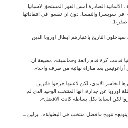
ف الالمانية الصادرة أمس الفوز المستحق لاسبانيا
 في سويسرا والنمسا، دون ان تقسو في انتقاداتها
فر-1.
يدخلون التاريخ باعتبارهم ابطال اوروبا الذين
يا قدمت كرة قدم رائعة وحماسية»، مضيفة ان
راغونيس بعد مباراة نهائية من طرف واحد».
رها الخاسر الابدي، لكن لاعبيها خرجوا فائزين
 اوروبا عن جدارة، انها المنتخب الوحيد الذي لم
روا لكن اسبانيا بكل بساطة كانت الافضل».
ونغ» تتويج «افضل منتخب في البطولة». برلين ــ