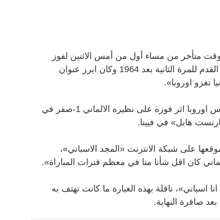
 وقت متأخر من مساء أول من أمس الاثنين لفوز
منتخب بلادها بلقب كأس اوروبا لكرة القدم للمرة الثانية بعد 1964 وكان ابرز عنوان
 تغزو اوروبا».
وكان المنتخب الاسباني توج بلقب كأس اوروبا اثر فوزه على نظيره الالماني 1-صفر في
«ارنست هابل» في فيينا.
قعها على شبكة الانترنت «المجد الاسباني»،
اني كان اقل شأنا منا في معظم فترات المباراة».
ا اسباني»، ناقلة بهذه العبارة ما كانت تهتف به
بعد صافرة النهاية.