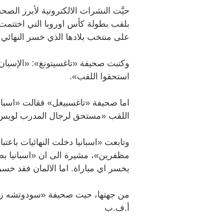
حيَّت النشرات الالكترونية لأبرز الصح
بلقب بطولة كأس اوروبا التي اختتمت
على منتخب بلادها الذي خسر النهائي ص
وكتبت صحيفة «تاغسيتونغ»: «الإسبان س
استحقوا اللقب».
اما صحيفة «تاغسبيغل» فقالت «اسبان
اللقب «مستحق لرجال المدرب لويس أ
وتابعت «اسبانيا دخلت النهائيات باعتبا
مظفرين»، مشيرة الى ان «اسبانيا بطلة
يخسر اي مباراة. اما الالمان فقد خس
من جهتها، حيت صحيفة «سودوتشه زيت
أ.ف.ب