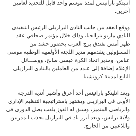
اتليتكو بارانينس لمدة موسم واحد قابل للتجديد لعامين
آخرين.
ووقع العقد من جانب النادي البرازيلي الرئيس التنفيذي
للنادي ماريو بترالجيا، وذلك خلال مؤتمر صحافي عقد
ظهر أمس بفندق برج العرب بحضور حشد من
المسؤولين يتقدمهم مدير اللجنة الأولمبية الوطنية موسى
عباس، ومدير اتحاد الكرة عيسى صالح، ووســـائل
الإعلام إضافة إلى عـدد من العاملين بالـنادي البرازيلي
التابع لمدينة كروتشيبا.
ويعد اتليتكو بارانينس أحد أعرق وأشهر أندية الدرجة
الأولى في البرازيلي ويشتهر باستراتيجية التنظيم الإداري
والرياضي المتميز، وسبق له الفوز بلقب بطل الدوري في
ولاية برانس، ويعد أبرز ناد في البرازيل يجذب المدربين
واللاعبين من الخارج.