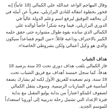
وقال المهاجم الواعد عبدالله علي الكمالي (18 عاماً) إنه
فخور بخطوة انتقاله للنادي البرازيلي، معرباً عن أمله في
أن يحالفه التوفيق ليرفع اسم وعلم الدولة عالياً في
الدوري البرازيلي، فيما وجه شكراً خاصاً لوالده علي
الكمالي الذي سانده بقوة طوال مشواره حتى حقق حلمه
الكبير بالاحتراف وداعبه قائلاً: «من اليوم فصاعداً سيكون
والدي هو وكيل أعمالي ولكن بشروطي الخاصة!».
هداف الشباب
فاز الكمالي بلقب هداف دوري تحت 20 سنة برصيد 18
هدفاً، كما سجل خمسة أهداف مع فريق الشباب تحت
18 سنة، وتم تصعيده للفريق الأول لكنه لم يشارك بصفة
أساسية في المباريات الرسمية. وسوف ينتقل الكمالي
لصفوف اتليتكو اعتباراً من بداية يوليو المقبل مع بداية
فترة الإعداد التي تشمل رحلة تدريبية إلى أوروبا استعداداً
للموسم الجديد.