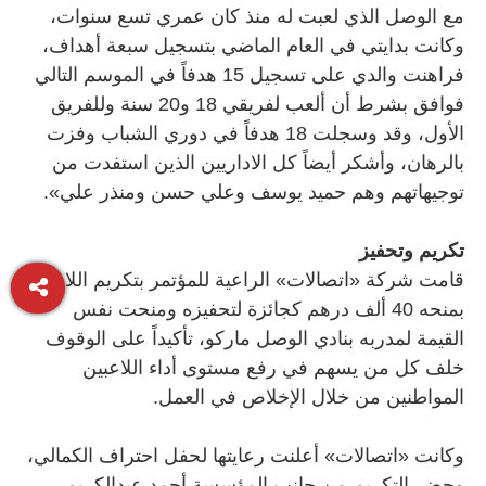
مع الوصل الذي لعبت له منذ كان عمري تسع سنوات،
وكانت بدايتي في العام الماضي بتسجيل سبعة أهداف،
فراهنت والدي على تسجيل 15 هدفاً في الموسم التالي
فوافق بشرط أن ألعب لفريقي 18 و20 سنة وللفريق
الأول، وقد وسجلت 18 هدفاً في دوري الشباب وفزت
بالرهان، وأشكر أيضاً كل الاداريين الذين استفدت من
توجيهاتهم وهم حميد يوسف وعلي حسن ومنذر علي».
تكريم وتحفيز
قامت شركة «اتصالات» الراعية للمؤتمر بتكريم اللاعب
بمنحه 40 ألف درهم كجائزة لتحفيزه ومنحت نفس
القيمة لمدربه بنادي الوصل ماركو، تأكيداً على الوقوف
خلف كل من يسهم في رفع مستوى أداء اللاعبين
المواطنين من خلال الإخلاص في العمل.
وكانت «اتصالات» أعلنت رعايتها لحفل احتراف الكمالي،
وحضر التكريم من جانب المؤسسة أحمد عبدالكريم