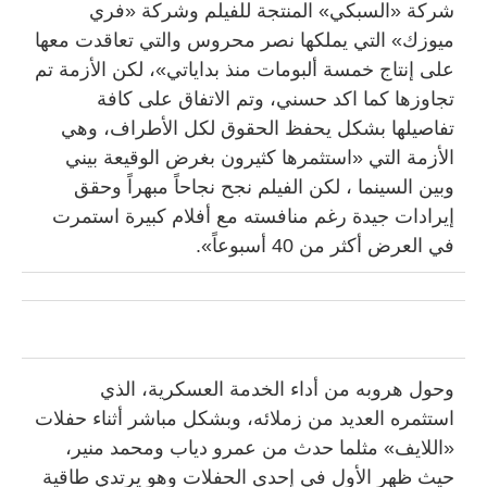
شركة «السبكي» المنتجة للفيلم وشركة «فري
ميوزك» التي يملكها نصر محروس والتي تعاقدت معها
على إنتاج خمسة ألبومات منذ بداياتي»، لكن الأزمة تم
تجاوزها كما اكد حسني، وتم الاتفاق على كافة
تفاصيلها بشكل يحفظ الحقوق لكل الأطراف، وهي
الأزمة التي «استثمرها كثيرون بغرض الوقيعة بيني
وبين السينما ، لكن الفيلم نجح نجاحاً مبهراً وحقق
إيرادات جيدة رغم منافسته مع أفلام كبيرة استمرت
في العرض أكثر من 40 أسبوعاً».
وحول هروبه من أداء الخدمة العسكرية، الذي
استثمره العديد من زملائه، وبشكل مباشر أثناء حفلات
«اللايف» مثلما حدث من عمرو دياب ومحمد منير،
حيث ظهر الأول في إحدى الحفلات وهو يرتدي طاقية