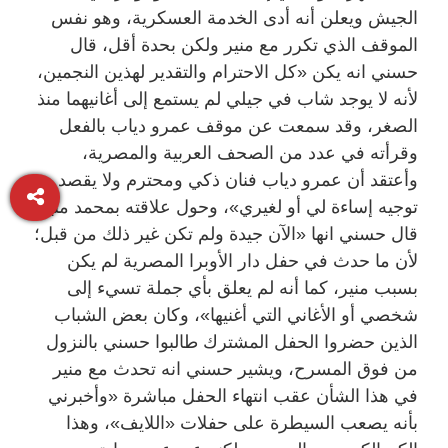
الجيش ويعلن أنه أدى الخدمة العسكرية، وهو نفس
الموقف الذي تكرر مع منير ولكن بحدة أقل، قال
حسني انه يكن «كل الاحترام والتقدير لهذين النجمين،
لأنه لا يوجد شاب في جيلي لم يستمع إلى أغانيهما منذ
الصغر، وقد سمعت عن موقف عمرو دياب بالفعل
وقرأته في عدد من الصحف العربية والمصرية،
وأعتقد أن عمرو دياب فنان ذكي ومحترم ولا يقصد
توجيه إساءة لي أو لغيري»، وحول علاقته بمحمد منير
قال حسني انها «الآن جيدة ولم تكن غير ذلك من قبل؛
لأن ما حدث في حفل دار الأوبرا المصرية لم يكن
بسبب منير، كما أنه لم يعلق بأي جملة تسيء إلى
شخصي أو الأغاني التي أغنيها»، وكان بعض الشباب
الذين حضروا الحفل المشترك طالبوا حسني بالنزول
من فوق المسرح، ويشير حسني انه تحدث مع منير
في هذا الشأن عقب انتهاء الحفل مباشرة «وأخبرني
بأنه يصعب السيطرة على حفلات «اللايف»، وهذا