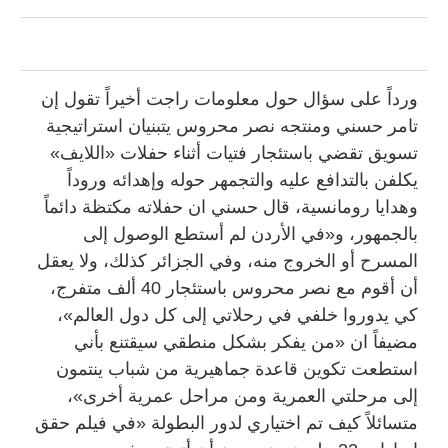
ورداً على سؤال حول معلومات راجت أخيراً تقول إن
تامر حسني ومنتجه نصر محروس يتبنيان استراتيجية
تسويق تقضي باستئجار فتيات أثناء حفلات «اللايف»
يكلفن بالتدافع عليه والتجمهر حوله وإهدائه وروداً
وهدايا رومانسية، قال حسني ان حفلاته مكتظة دائماً
بالجمهور، و«في الأردن لم أستطع الوصول إلى
المسرح أو الخروج منه، وفي الجزائر كذلك، ولا يعقل
أن أقوم مع نصر محروس باستئجار 40 ألف متفرج،
كي يدوروا خلفي في رحلاتي إلى كل دول العالم»،
مضيفاً ان «من يفكر بشكل منطقي سيقتنع بأني
استطعت تكوين قاعدة جماهيرية من شباب ينتمون
إلى مرحلتي العمرية ومن مراحل عمرية أخرى»،
متسائلاً كيف تم اختياري لدور البطولة «في فيلم حقق