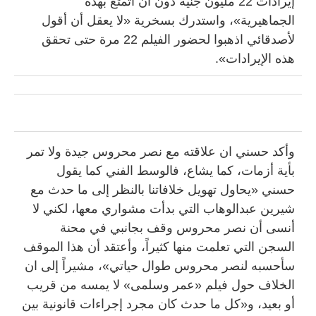
إيرادات 22 مليون جنيه دون أن أتمتع بهذه
الجماهيرية»، واستدرك بسخرية «لا يعقل أن أقول
لأصدقائي اذهبوا لحضور الفيلم 22 مرة حتى تحقق
هذه الإيرادات».
وأكد حسني ان علاقته مع نصر محروس جيدة ولا تمر
بأية أزمات، كما يشاع، فالوسط الفني كما يقول
حسني «يحاول تهويل خلافاتنا بالنظر إلى ما حدث مع
شيرين عبدالوهاب التي بدأت مشواري معها، لكني لا
أنسى أن نصر محروس وقف بجانبي في محنة
السجن التي تعلمت منها كثيراً، وأعتقد أن هذا الموقف
سأحسبه لنصر محروس طوال حياتي»، مشيراً إلى ان
الخلاف حول فيلم «عمر وسلمى» لا يمسه من قريب
أو بعيد، و«كل ما حدث كان مجرد إجراءات قانونية بين