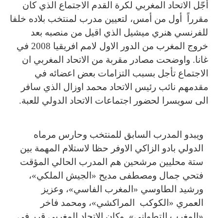
أجّل الاتحاد المغربي لكرة القدم الاجتماع الذي كان
مقرراً أول من أمس، لتعيين مدرب لمنتخب بلاده خلفا
للفرنسي هنري ميشيل الذي اقيل من منصبه بعد
خروج المغرب من الدور الاول لامم افريقيا 2008 في
غانا. واوضحت مصادر مقربة من الاتحاد المغربي ان
الاجتماع تأجل بسبب التزامات بعض اعضائه في
مقدمهم نائب رئيس الاتحاد محمد اوزال الذي سافر
الى سويسرا لحضور اجتماعات الاتحاد الدولي للعبة.
ويبدو المدرب السابق للمنتخب وحارس مرماه
الدولي بادو الزاكي الاوفر حظا لاستلام المهمة بين
ستة محليين مرشحين هم المدرب الحالي المؤقت
فتحي جمال ومصطفى مديح «الجيش الملكي»،
ورشيد الطاوسي «المغرب الفاسي»، وعزيز
العمري «الكوكب المراكشي»، ومحمد فاخر
«المغرب التطواني». وكان الاتحاد المغربي قرر في