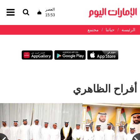
العصر
15:53
الرئيسة
حياتنا
مجتمع
أفراح الظاهري