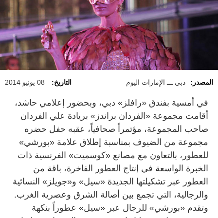
المصدر:
دبي ـــ الإمارات اليوم
التاريخ:
08 يونيو 2014
في أمسية بفندق «رافلز» دبي، وبحضور إعلامي حاشد،
أقامت مجموعة «الفردان براندز» بريادة علي الفردان
صاحب المجموعة، مؤتمراً صحافياً، عقبه حفل حضره
مجموعة من الضيوف بمناسبة إطلاق علامة «بورشي»
للعطور، بالتعاون مع مصانع «كوسميت» الفرنسية ذات
الخبرة الواسعة في إنتاج العطور الفاخرة، باقة من
العطور عبر تشكيلتها الجديدة «سيل» و«جويلز» النسائية
والرجالية، التي تجمع بين أصالة الشرق وعصرية الغرب.
وتقدم «بورشي» للرجال عبر «سيل» عطوراً بنكهة