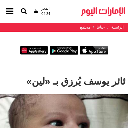
الفجر
04:24
الرئيسة
حياتنا
مجتمع
ثائر يوسف يُرزق بـ «لين»