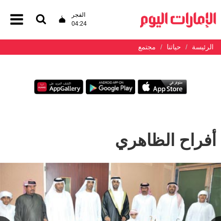
الفجر
04:24
الرئيسة
حياتنا
مجتمع
أفراح الظاهري