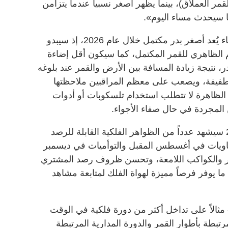
قمر العملاق)، بينما يظهر أصغر نسبياً عندما يتزامن
ا سيحدث مساء اليوم».
ولفت إلى أن البدر المكتمل هذا المساء يُعد أصغر بدر مكتمل خلال عام 2026، إذ سيبدو
ط الحجم الظاهري للقمر المكتمل، كما سيكون أقل إضاءة
لبدر، نتيجة زيادة المسافة بين الأرض والقمر عند بلوغه
ى طفيفة، ويصعب على معظم المراقبين ملاحظتها
ه الظاهرة لا تتطلب استخدام تلسكوبات أو أدوات
المجردة في حال صفاء الأجواء.
وأشار إلى أن النصف الثاني من 2026 سيشهد عدداً من الظواهر الفلكية القابلة للرصد
اويات في أغسطس المقبل والتوأميات في ديسمبر
لقمر والكواكب اللامعة، وتحسن ظروف رصد المشتري
ما يوفر فرصاً مميزة لهواة الفلك لمتابعة مشاهد
مثالاً على تداخل أكثر من دورة فلكية في الوقت
رتبطة بأطوار القمر والدورة المدارية المرتبطة