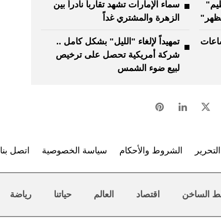
يم"
سماء الإمارات تشهد تقارباً نادراً بين
لظهر"
الزهرة والمشتري غداً
ساعات
تمهيداً لإلغاء "الليل" بشكل كامل ..
شركة أمريكية تحصل على ترخيص
لبيع ضوء الشمس
لتحرير
الشروط والأحكام
سياسة الخصوصية
اتصل بنا
ط الساخن
اقتصاد
العالم
حياتنا
رياضة