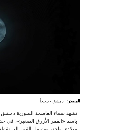
المصدر:
دمشق - د.ب.أ
تشهد سماء العاصمة السورية دمشق مسا
باسم «القمر الأزرق الصغير»، في حدث 
ميلادي واحد، ووصول القمر إلى نقطة