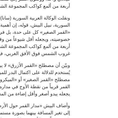
أربعة من ألمع كواكب المجموعة الش
ونقلت الوكالة العربية السورية (سانا
السورية، نبيل البيش، قوله، إن أهمية
«القمر الصغير» كل على حدة، بل في ا
خصوصيته، ويجعله أقل شيوعاً من وق
أربعة من ألمع كواكب المجموعة الش
غروب الشمس فوق الأفق الغربي، في
وبيّن أن مصطلح «القمر الأزرق» لا يرتب
يُستخدم للدلالة على اكتمال البدر للمر
مصطلح «القمر الصغير» أو «الميكروم
القمر قريباً من نقطة الأوج في مداره
يجعله يبدو أصغر وأقل إضاءة من المعت
وأضاف البيش «مدار القمر حول الأرض 
إلى تغير المسافة بينهما بصورة مستمرة