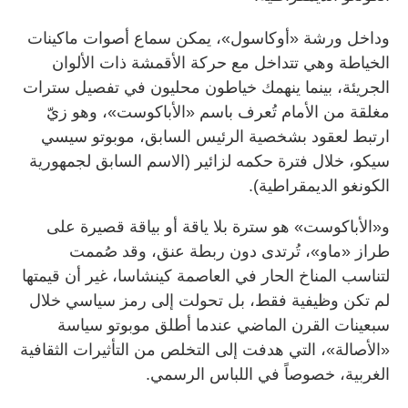
وداخل ورشة «أوكاسول»، يمكن سماع أصوات ماكينات
الخياطة وهي تتداخل مع حركة الأقمشة ذات الألوان
الجريئة، بينما ينهمك خياطون محليون في تفصيل سترات
مغلقة من الأمام تُعرف باسم «الأباكوست»، وهو زيّ
ارتبط لعقود بشخصية الرئيس السابق، موبوتو سيسي
سيكو، خلال فترة حكمه لزائير (الاسم السابق لجمهورية
الكونغو الديمقراطية).
و«الأباكوست» هو سترة بلا ياقة أو بياقة قصيرة على
طراز «ماو»، تُرتدى دون ربطة عنق، وقد صُممت
لتناسب المناخ الحار في العاصمة كينشاسا، غير أن قيمتها
لم تكن وظيفية فقط، بل تحولت إلى رمز سياسي خلال
سبعينات القرن الماضي عندما أطلق موبوتو سياسة
«الأصالة»، التي هدفت إلى التخلص من التأثيرات الثقافية
الغربية، خصوصاً في اللباس الرسمي.