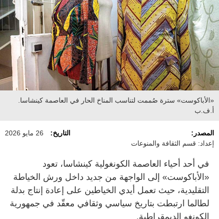
«الأباكوست» سترة صُممت لتناسب المناخ الحار في العاصمة كينشاسا.
أ.ف.ب
المصدر:
التاريخ:
26 مايو 2026
إعداد: قسم الثقافة والمنوعات
في أحد أحياء العاصمة الكونغولية كينشاسا، تعود
«الأباكوست» إلى الواجهة من جديد داخل ورش الخياطة
التقليدية، حيث تعمل أيدي الخياطين على إعادة إنتاج بدلة
لطالما ارتبطت بتاريخ سياسي وثقافي معقّد في جمهورية
الكونغو الديمقراطية.