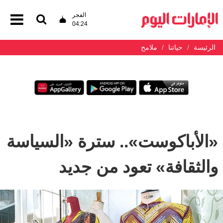
الفجر
04:24
الرئيسة
حياتنا
ملامح
«الأباكوست».. سترة «السياسة
والثقافة» تعود من جديد