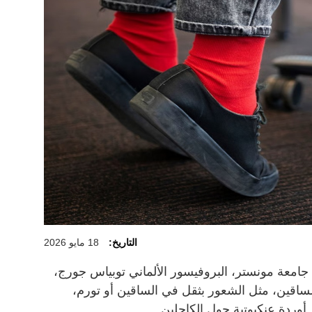
التاريخ:
18 مايو 2026
معة مونستر، البروفيسور الألماني توبياس جورج،
لساقين، مثل الشعور بثقل في الساقين أو تورم،
أوردة عنكبوتية حول الكاحلين.