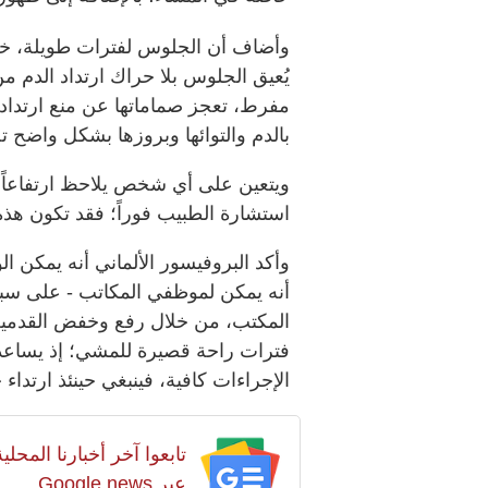
وأضاف أن الجلوس لفترات طويلة، خاصة
يُعيق الجلوس بلا حراك ارتداد الدم م
مفرط، تعجز صماماتها عن منع ارتداد ال
بالدم والتوائها وبروزها بشكل واضح ت
ويتعين على أي شخص يلاحظ ارتفاعاً مف
استشارة الطبيب فوراً؛ فقد تكون ه
وأكد البروفيسور الألماني أنه يمكن الو
أنه يمكن لموظفي المكاتب - على سبي
المكتب، من خلال رفع وخفض القدمين
فترات راحة قصيرة للمشي؛ إذ يساعد 
الإجراءات كافية، فينبغي حينئذ ارتدا
تابعوا آخر أخبارنا المح
عبر Google news