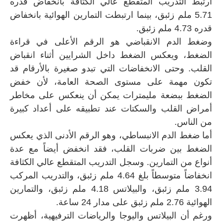
ارتبط التدريب المتقطع عالي الكثافة بانخفاض قدره
5.71 ملم زئبق، بينما ارتبطت التمارين الهوائية بانخفاض
قدره 4.73 ملم زئبق.
وضغط الدم الانقباضي هو الرقم الأعلى في قراءة
الضغط، ويعكس الضغط داخل الشرايين أثناء انقباض
القلب. وحتى الانخفاضات التي تبدو صغيرة بالأرقام قد
تكون مهمة على مستوى الصحة العامة، لأن خفض
الضغط ببضعة مليمترات يمكن أن ينعكس على مخاطر
أمراض القلب والسكتات عند تطبيقه على أعداد كبيرة
من الناس.
أما ضغط الدم الانبساطي، وهو الرقم الأدنى الذي يعكس
الضغط بين ضربات القلب، فقد انخفض أيضاً مع عدة
أنواع من التمارين. وسجل التدريب المتقطع عالي الكثافة
انخفاضاً متوسطاً بلغ 4.64 ملم زئبق، والتدريب المركب
3.94 ملم زئبق، والبيلاتس 4.18 ملم زئبق، والتمارين
الهوائية 2.76 ملم زئبق على مدار 24 ساعة.
ورغم أن البيلاتس واليوجا والرياضات الترفيهية، أظهرت