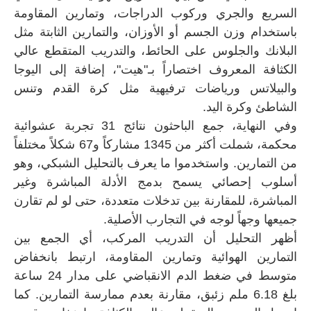
السريع والجري وركوب الدراجات، وتمارين المقاومة
باستخدام وزن الجسم أو الأوزان، والتمارين الثابتة مثل
البلانك والجلوس على الحائط، والتدريب المتقطع عالي
الكثافة المعروف اختصاراً بـ"هيت"، إضافة إلى اليوجا
والبيلاتس ورياضات ترفيهية مثل كرة القدم وتنس
الشاطئ وكرة اليد.
وفي النهاية، جمع الباحثون نتائج 31 تجربة عشوائية
محكمة، شملت أكثر من 1345 مشاركاً و67 شكلاً مختلفاً
من التمارين. واستخدموا ما يعرف بالتحليل الشبكي، وهو
أسلوب إحصائي يسمح بدمج الأدلة المباشرة وغير
المباشرة، للمقارنة بين تدخلات متعددة، حتى لو لم تقارن
جميعها وجهاً لوجه في التجارب الأصلية.
أظهر التحليل أن التدريب المركب، أي الجمع بين
التمارين الهوائية وتمارين المقاومة، ارتبط بانخفاض
متوسط في ضغط الدم الانقباضي على مدار 24 ساعة
بلغ 6.18 ملم زئبق، مقارنة بعدم ممارسة التمارين. كما