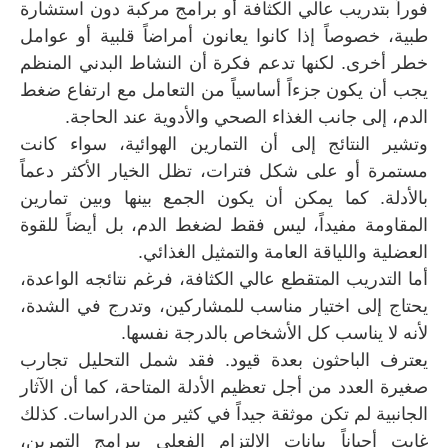
فوراً بتدريب عالي الكثافة أو برامج مركبة دون استشارة
طبية، خصوصاً إذا كانوا يعانون أمراضاً قلبية أو عوامل
خطر أخرى. لكنها تدعم فكرة أن النشاط البدني المنظم
يجب أن يكون جزءاً أساسياً من التعامل مع ارتفاع ضغط
الدم، إلى جانب الغذاء الصحي والأدوية عند الحاجة.
وتشير النتائج إلى أن التمارين الهوائية، سواء كانت
مستمرة أو على شكل فترات، تظل الخيار الأكثر دعماً
بالأدلة. كما يمكن أن يكون الجمع بينها وبين تمارين
المقاومة مفيداً، ليس فقط لضغط الدم، بل أيضاً للقوة
العضلية واللياقة العامة والتمثيل الغذائي.
أما التدريب المتقطع عالي الكثافة، فرغم نتائجه الواعدة،
يحتاج إلى اختيار مناسب للمشاركين، وتدرج في الشدة،
لأنه لا يناسب كل الأشخاص بالدرجة نفسها.
يعترف الباحثون بعدة قيود. فقد شمل التحليل تجارب
صغيرة العدد من أجل تعظيم الأدلة المتاحة، كما أن الآثار
الجانبية لم تكن موثقة جيداً في كثير من الدراسات. كذلك
غابت أحياناً بيانات الالتزام الفعلي ببرامج التمرين،