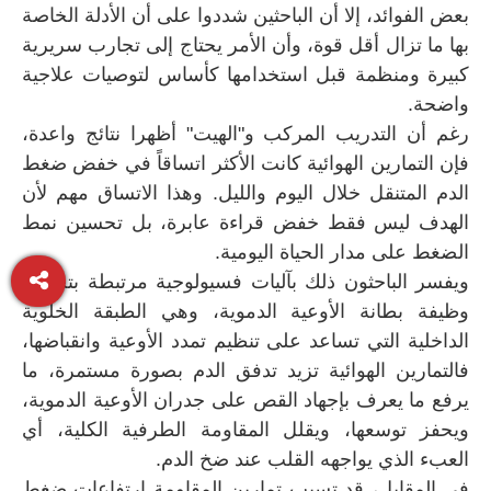
بعض الفوائد، إلا أن الباحثين شددوا على أن الأدلة الخاصة
بها ما تزال أقل قوة، وأن الأمر يحتاج إلى تجارب سريرية
كبيرة ومنظمة قبل استخدامها كأساس لتوصيات علاجية
واضحة.
رغم أن التدريب المركب و"الهيت" أظهرا نتائج واعدة،
فإن التمارين الهوائية كانت الأكثر اتساقاً في خفض ضغط
الدم المتنقل خلال اليوم والليل. وهذا الاتساق مهم لأن
الهدف ليس فقط خفض قراءة عابرة، بل تحسين نمط
الضغط على مدار الحياة اليومية.
ويفسر الباحثون ذلك بآليات فسيولوجية مرتبطة بتحسن
وظيفة بطانة الأوعية الدموية، وهي الطبقة الخلوية
الداخلية التي تساعد على تنظيم تمدد الأوعية وانقباضها،
فالتمارين الهوائية تزيد تدفق الدم بصورة مستمرة، ما
يرفع ما يعرف بإجهاد القص على جدران الأوعية الدموية،
ويحفز توسعها، ويقلل المقاومة الطرفية الكلية، أي
العبء الذي يواجهه القلب عند ضخ الدم.
في المقابل، قد تسبب تمارين المقاومة ارتفاعات ضغط