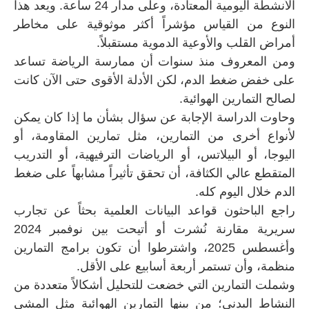
الأنشطة اليومية المعتادة، وعلى مدار 24 ساعة. ويعد هذا
النوع من القياس مؤشراً أكثر موثوقية على مخاطر
أمراض القلب والأوعية الدموية مستقبلاً.
ومن المعروف منذ سنوات أن ممارسة الرياضة تساعد
على خفض ضغط الدم، لكن الأدلة الأقوى حتى الآن كانت
لصالح التمارين الهوائية.
وحاوت الدراسة الإجابة عن سؤال بشأن ما إذا كان يمكن
لأنواع أخرى من التمارين، مثل تمارين المقاومة، أو
اليوجا، أو البيلاتس، أو الرياضات الترفيهية، أو التدريب
المتقطع عالي الكثافة، أن تحقق تأثيراً مشابهاً على ضغط
الدم خلال اليوم كله.
راجع الباحثون قواعد البيانات العلمية بحثاً عن تجارب
سريرية مقارنة نُشرت أو أتيحت بين نوفمبر 2024
وأغسطس 2025، واشترطوا أن تكون برامج التمارين
منظمة، وأن تستمر أربعة أسابيع على الأقل.
وشملت التمارين التي خضعت للتحليل أشكالاً متعددة من
النشاط البدني؛ من بينها التمارين الهوائية مثل المشي