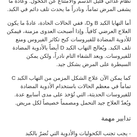
نظام غذائي قليل الدسم والامتناع عن الكحول. وعادةً ما
يشفى المرض تماماً، ونادراً ما يحدث تلف دائم في الكبد.
أما التهابا الكبد B وD، ففي الحالات الحادة، عادةً ما يكون
العلاج العرضي كافياً. وإذا أصبحت العدوى مزمنة، فيمكن
للأدوية المضادة للفيروسات كبح تكاثر الفيروس ومنع
تلف الكبد. ويُعالج التهاب الكبد D أيضاً بالأدوية المضادة
للفيروسات. ويعد الشفاء التام نادراً، ولكن يمكن
السيطرة على المرض بشكل جيد.
كما يمكن الآن علاج الشكل المزمن من التهاب الكبد C
تماماً في معظم الحالات باستخدام الأدوية المضادة
للفيروسات الحديثة، التي تُؤخذ على مدى أسابيع عدة.
ويُعدّ العلاج جيد التحمل ومصمماً خصيصاً لكل مريض.
تدابير مهمة
- يجب تجنب الكحوليات والأدوية التي تُضرّ بالكبد