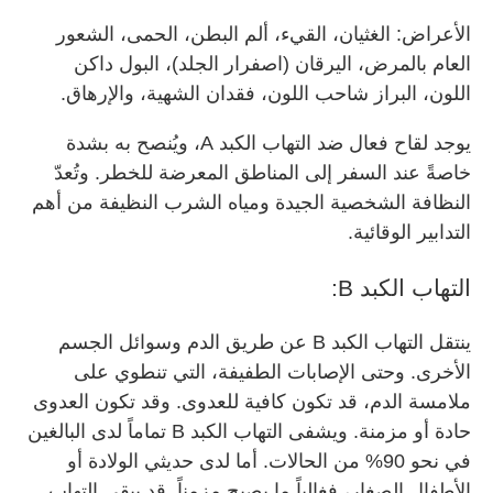
الأعراض: الغثيان، القيء، ألم البطن، الحمى، الشعور
العام بالمرض، اليرقان (اصفرار الجلد)، البول داكن
اللون، البراز شاحب اللون، فقدان الشهية، والإرهاق.
يوجد لقاح فعال ضد التهاب الكبد A، ويُنصح به بشدة
خاصةً عند السفر إلى المناطق المعرضة للخطر. وتُعدّ
النظافة الشخصية الجيدة ومياه الشرب النظيفة من أهم
التدابير الوقائية.
التهاب الكبد B:
ينتقل التهاب الكبد B عن طريق الدم وسوائل الجسم
الأخرى. وحتى الإصابات الطفيفة، التي تنطوي على
ملامسة الدم، قد تكون كافية للعدوى. وقد تكون العدوى
حادة أو مزمنة. ويشفى التهاب الكبد B تماماً لدى البالغين
في نحو 90% من الحالات. أما لدى حديثي الولادة أو
الأطفال الصغار، فغالباً ما يصبح مزمناً. قد يبقى التهاب