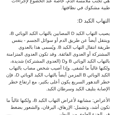
هي تجنب ملامسة الدم، خاصةً عند الخضوع لإجراءات
طبية مشكوك في نظافتها.
التهاب الكبد D:
يصيب التهاب الكبد D المصابين بالتهاب الكبد الوبائي B،
وينتقل أيضاً عن طريق الدم أو سوائل الجسم - بنفس
طريقة انتقال التهاب الكبد B. ويُسمى هذا بالعدوى
المشتركة أو العدوى الفائقة. وقد تكون العدوى المتزامنة
بالتهاب الكبد الوبائي B وD (العدوى المشتركة) شديدة،
ولكنها غالباً ما تُشفى. وإذا أصيب شخص مصاب بالتهاب
الكبد الوبائي B المزمن أيضاً بالتهاب الكبد الوبائي D، فإن
خطر التدهور السريع يكون أعلى بكثير، مع ارتفاع خطر
الإصابة بتليف الكبد وسرطان الكبد.
الأعراض: مشابهة لأعراض التهاب الكبد B، ولكنها غالباً ما
تكون أشد، وتشمل: الإرهاق، اليرقان، والشعور بضغط
في الجزء العلوي من البطن.