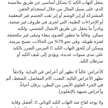
ينتقل التهاب الكبد C بشكل أساسي عن طريق ملامسة
الدم، على سبيل المثال من خلال استخدام الحقن
المشتركة أو إبر الوشم أو إبر ثقب الجسم غير المعقمة
أو الإجراءات الطبية، التي تُجرى في ظروف غير صحية.
ونادراً ما ينتقل عن طريق الاتصال الجنسي، ولكنه
ممكن. وغالباً ما تتطور العدوى ببطء وتبقى غير مكتشفة
لفترة طويلة. وفي نحو 75% من الحالات، تصبح مزمنة.
ويمكن أن يُلحق التهاب الكبد C المزمن الضرر بالكبد
على مدى سنوات عديدة، ويؤدي إلى تليف الكبد أو
سرطان الكبد.
الأعراض: غالباً لا تظهر أي أعراض في البداية. ولاحقاً
تظهر الأعراض التالية: التعب، آلام المفاصل، الضغط، ألم
في الجزء العلوي الأيمن من البطن، يرقان أحياناً،
وأعراض شبيهة بالإنفلونزا.
ولا يوجد لقاح ضد التهاب الكبد الوبائي C. أفضل وقاية