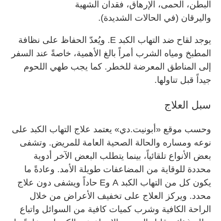
البطن، الحمى، الإرهاق، فقدان الشهية
واليرقان (في الحالات الشديدة).
يوجد لقاح ضد التهاب الكبد E. ويُعدّ الحفاظ على نظافة
المطبخ ومياه الشرب أمراً بالغ الأهمية، خاصةً عند السفر
إلى المناطق المعرضة للخطر. كما يجب طهي اللحوم
جيداً قبل تناولها.
سبل العلاج
وحسب موقع «أبونيت.دي» يعتمد علاج التهاب الكبد على
نوعه ومساره والحالة الصحية العامة للمريض. وتشفى
بعض الأنواع تلقائياً، بينما يتطلب البعض الآخر أدوية
محددة للوقاية من المضاعفات طويلة الأمد. وعادةً ما
يكون كل من التهاب الكبد A وE حاداً ويشفى دون علاج
محدد. ويركز العلاج على تخفيف الأعراض من خلال
الراحة الكافية وشرب كميات كافية من السوائل واتباع