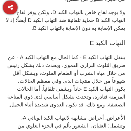
ولا يوجد لقاح خاص بالتهاب الكبد D، ولكن يوفر لقاح
التهاب الكبد B حماية تلقائية ضد التهاب الكبد D أيضاً؛ إذ لا
يمكن الإصابة به دون الإصابة بالتهاب الكبد B.
التهاب الكبد E
ينتقل التهاب الكبد E - كما الحال مع التهاب الكبد A - عن
طريق التلوث البرازي الفموي. ويحدث ذلك بشكل رئيس
من خلال مياه الشرب أو الطعام الملوث، وبشكل أقل
شيوعاً من خلال منتجات الدم. وفي معظم الحالات،
يكون التهاب الكبد E حاداً ويشفى تلقائياً. أما الحالات
المزمنة فنادرة، وتحدث بشكل أساسي لدى ذوي المناعة
الضعيفة. ومع ذلك، قد تكون العدوى شديدة أثناء الحمل.
الأعراض: أعراض مشابهة لالتهاب الكبد الوبائي A،
وتشمل: الغثيان، الشعور بألم في الجزء العلوي من