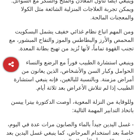
وينبغي أيضاً تناول المعادن والملح والسكر مع السوائل.
ويمكن تجربة العلاجات المنزلية الشائعة مثل الكولا
والمعجنات المالحة.
ومن المهم اتباع نظام غذائي خفيف يشمل البسكويت
المحمص والأرز والبطاطس والموز والتفاح المبشور، مع
تجنب القهوة تماماً، لأنها تُزيد من تهيج بطانة المعدة.
وينبغي استشارة الطبيب فوراً مع الرضع والنساء
الحوامل وكبار السن والأشخاص، الذين يعانون من
أمراض مزمنة. وبالنسبة للبالغين، فإنه ينبغي استشارة
الطبيب إذا لم تتلاش الأعراض بعد ثلاثة أيام.
وللوقاية من النزلة المعوية، أوصت الدكتورة بيترا ييسن
باتخاذ التدابير المهمة التالية:
- غسل اليدين جيداً بالماء والصابون مرات عدة في اليوم،
خاصةً بعد استخدام المرحاض، كما ينبغي غسل اليدين بعد