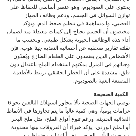
يحتوي على الصوديوم، وهو عنصر أساسي للحفاظ على
توازن السوائل في الجسم، ودعم وظائف الجهاز
العصبي، والمساهمة في تنظيم ضغط الدم. ويؤكد
مختصون أن الجسم يحتاج إلى كميات معتدلة منه لضمان
أداء هذه الوظائف الحيوية بشكل طبيعي. وبحسب ما
نقلته تقارير صحفية عن أخصائية التغذية جينا هوب، فإن
الأشخاص الذين يعتمدون على الطعام الطازج ويُعدّون
وجباتهم في المنزل يمكنهم استخدام الملح باعتدال دون
قلق، مشددة على أن الخطر الحقيقي يرتبط بالأطعمة
المصنعة الغنية بالصوديوم.
الكمية الصحيحة
توصي الجهات الصحية بألا يتجاوز استهلاك البالغين نحو 6
غرامات يومياً، وهي كمية غالباً ما يتم تجاوزها في الأنماط
الغذائية الحديثة. ورغم تنوع أنواع الملح، مثل ملح البحر
أو الملح الوردي، يؤكد خبراء أن الفروقات بينها محدودة
من حيث التأثير الصحي، نظراً لتشابه محتواها من