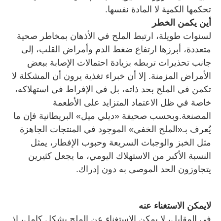
تحكمها الكمية لا المادة نفسها.
أين يكمن الخطر
لسنوات طويلة، ارتبط الملح في الأذهان بمخاطر صحية
متعددة، أبرزها ارتفاع ضغط الدم وأمراض القلب، إلى
جانب تحذيرات تربطه بزيادة احتمالات الإصابة ببعض
الأمراض المزمنة. إلا أن خبراء تغذية يرون أن المشكلة لا
تكمن في الملح بحد ذاته، بل في الإفراط في استهلاكه،
خاصة في ظل الاعتماد المتزايد على الأطعمة
المصنعة.وبحسب صحيفة «ديلي ميل» البريطانية فإن ما
يُعرف بـ«الملح الخفي» الموجود في المنتجات الجاهزة
مثل الخبز والوجبات السريعة وحبوب الإفطار، يمثل
النسبة الأكبر من الاستهلاك اليومي، ما يجعل كثيرين
يتجاوزون الحد الموصى به دون إدراك.
لايمكن الاستغناء عنه
في المقابل، لا يمكن الاستغناء عن الملح بشكل كامل، إذ