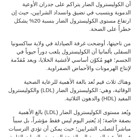
أن الكوليسترول الضار يتراكم على جدران الأوعية
الدموية ويتسبب في تضيق وانسداد الشرايين، حيث إن
ارتفاع مستوى الكوليسترول الضار بنسبة 20% يشكل
خطراً على الصحة.
من ناحيتها، أوضحت غرفة الصيادلة في ولاية ساكسونيا
السفلى بألمانيا أن الكوليسترول يلعب دوراً حيوياً في
الجسم؛ فهو مُكوّن أساسي لأغشية الخلايا، ويعد مُقدّمة
لإنتاج الهرمونات والأحماض الصفراوية.
وهناك ثلاث قيم تُعد بالغة الأهمية للرعاية الصحية
الوقائية، وهي: الكوليسترول الضار (LDL) والكوليسترول
المفيد (HDL) والدهون الثلاثية.
ويُعد مستوى الكوليسترول الضار (LDL) بالغ الأهمية
بصفة خاصة؛ إذ يُعتبر اليوم ليس فقط مؤشراً، بل سبباً
مباشراً لتصلب الشرايين؛ حيث يمكن أن تؤدي الترسبات
في الأوعية الدموية إلى الذبحة الصدرية والنوبات القلبية