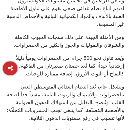
وينبغي للراغبين في تحسين مستويات الكوليسترول
لديهم اتباع نظام غذائي صحي يقوم على تناول الأطعمة
الغنية بالألياف والمواد الكيميائية النباتية والأحماض الدهنية
غير المشبعة.
ومن الأمثلة الجيدة على ذلك منتجات الحبوب الكاملة
والشوفان والبقوليات والجوز والكثير من الخضراوات.
ويُعد تناول نحو 500 جرام من الخضراوات يومياً دليلاً
إرشادياً جيداً، كما تُعد حصتان صغيرتان من الفاكهة،
كالتفاح أو التوت الأزرق، إضافة ممتازة للوجبات.
وبشكل عام، يُعد النظام الغذائي المتوسطي الغني
بالخضراوات والأسماك والزيوت النباتية، مفيداً جداً لصحة
القلب. ويُنصح بالتقليل من استهلاك الدهون الحيوانية
والأطعمة المُصنّعة. كما ينبغي تجنب المشروبات المُحلّاة؛
لأنها تتسبب في رفع مستويات الدهون الثلاثية.