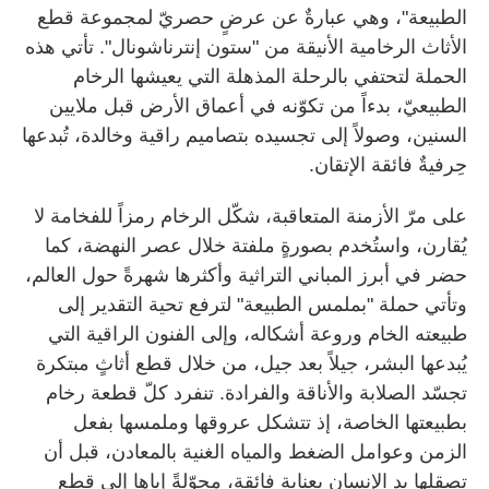
الطبيعة"، وهي عبارةٌ عن عرضٍ حصريّ لمجموعة قطع
الأثاث الرخامية الأنيقة من "ستون إنترناشونال". تأتي هذه
الحملة لتحتفي بالرحلة المذهلة التي يعيشها الرخام
الطبيعيّ، بدءاً من تكوّنه في أعماق الأرض قبل ملايين
السنين، وصولاً إلى تجسيده بتصاميم راقية وخالدة، تُبدعها
حِرفيةٌ فائقة الإتقان.
على مرّ الأزمنة المتعاقبة، شكّل الرخام رمزاً للفخامة لا
يُقارن، واستُخدم بصورةٍ ملفتة خلال عصر النهضة، كما
حضر في أبرز المباني التراثية وأكثرها شهرةً حول العالم،
وتأتي حملة "بملمس الطبيعة" لترفع تحية التقدير إلى
طبيعته الخام وروعة أشكاله، وإلى الفنون الراقية التي
يُبدعها البشر، جيلاً بعد جيل، من خلال قطع أثاثٍ مبتكرة
تجسّد الصلابة والأناقة والفرادة. تنفرد كلّ قطعة رخام
بطبيعتها الخاصة، إذ تتشكل عروقها وملمسها بفعل
الزمن وعوامل الضغط والمياه الغنية بالمعادن، قبل أن
تصقلها يد الإنسان بعنايةٍ فائقة، محوّلةً إياها إلى قطعٍ