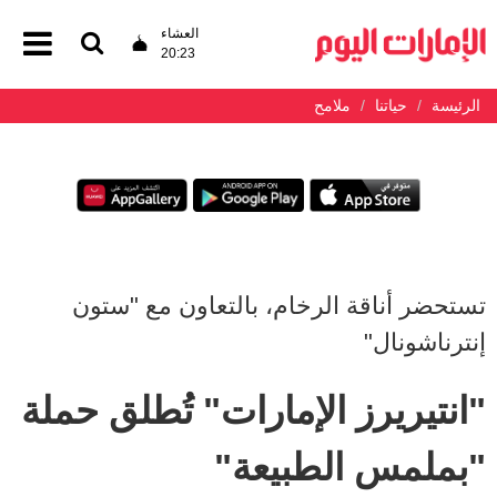
العشاء
20:23
الرئيسة
حياتنا
ملامح
تستحضر أناقة الرخام، بالتعاون مع "ستون
إنترناشونال"
"انتيريرز الإمارات" تُطلق حملة
"بملمس الطبيعة"