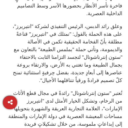
فاخرة تأسر الأنظار بحضورها الآسر وسط التصاميم
الداخلية العصرية.
وعلق رائد الدبس، الرئيس التنفيذي لشركة "انتيريرز"،
على هذه الحملة بالقول: "نمتلك في "انتيريرز" قناعةً
مطلقة بأنّ الفخامة الحقيقية تكمن في الأصالة
والديمومة، وتأتي حملة "بملمس الطبيعة" بالتعاون مع
"ستون إنترناشونال" لتجسد التزامنا الثابت بالاحتفاء
بجمال الطبيعة وما تغتني به الأرض، والارتقاء بروعة
عناصرها إلى أبعادٍ جديدة، بفضل حِرفيةٍ استثنائية تمنح
كلّ تصميم فرادةً ورقياً تتناقلهما الأجيال".
تُعتبر "ستون إنترناشونال" رائدةً في مجال قطع الأثاث
من الرخام، وتشكل الخيار الأمثل لدى "انتيريرز
الإمارات"، العلامة التجارية العريقة والشهيرة بتحويلها
مساحات المعيشة العصرية في دولة الإمارات والمنطقة
إلى إبداعاتٍ ملموسة، من خلال تشكيلاتٍ فريدة