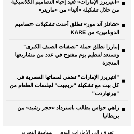
«انتيريرز الإمارات» تُعيد إحياء التصاميم الكلاسيكية
من خلال تشكيلة «أثينا» من «مارينر»
«شاتلز آند مور» تطلق أحدث تشكيلات «تصاميم
الدوبامين» من KARE
إيبارزا تطلق حملة "تصفيات الصيف الكبرى"
وتستعد لتنظيم يوم مفتوح في عدد من مشاريعها
المنجزة
"انتيريرز الإمارات" تضفي لمساتها العصرية في
كل بيت مع تشكيلة "بريجيت" لجلسات الطعام من
"بيرنهاردت"
زاهي حواس يطالب باسترداد «حجر رشيد» من
بريطانيا
تعرف إلى الإمارات اليوم
سياسة التحرير